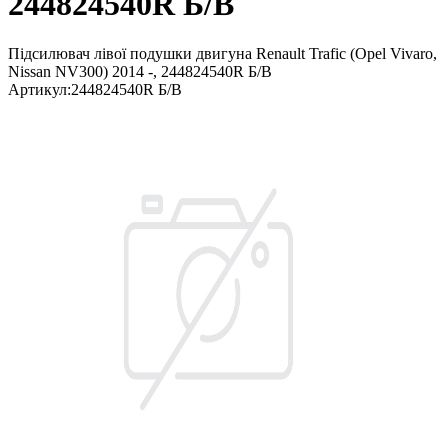
244824540R Б/В
Підсилювач лівої подушки двигуна Renault Trafic (Opel Vivaro,
Nissan NV300) 2014 -, 244824540R Б/В
Артикул
:
244824540R Б/В