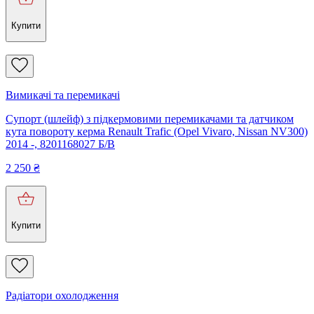
Купити
Вимикачі та перемикачі
Супорт (шлейф) з підкермовими перемикачами та датчиком
кута повороту керма Renault Trafic (Opel Vivaro, Nissan NV300)
2014 -, 8201168027 Б/В
2 250
₴
Купити
Радіатори охолодження