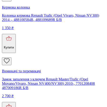
Кермова колонка
Колонка кермова Renault Trafic (Opel Vivaro, Nissan NV300)
2014 -, 488100584R, 488109689R Б/В
1 350
₴
Купити
Вимикачі та перемикачі
Замок запалення з ключем Renault Master/Trafic (Opel
Movano/Vivaro, Nissan NV400/NV300) 2010-, 7701208408
487009186R Б/В
2 700
₴