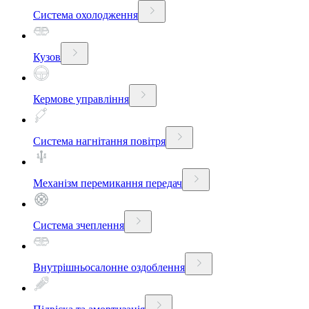
Система охолодження
Кузов
Кермове управління
Система нагнітання повітря
Механізм перемикання передач
Система зчеплення
Внутрішньосалонне оздоблення