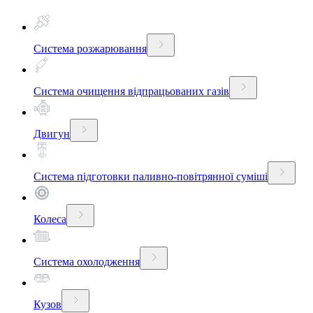
Система розжарювання
Система очищення відпрацьованих газів
Двигун
Система підготовки паливно-повітрянної суміші
Колеса
Система охолодження
Кузов