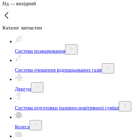
Нд
—
вихідний
Каталог запчастин
Система розжарювання
Система очищення відпрацьованих газів
Двигун
Система підготовки паливно-повітрянної суміші
Колеса