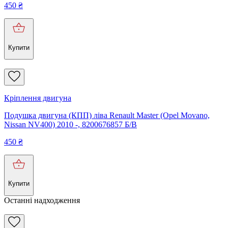
450
₴
Купити
Кріплення двигуна
Подушка двигуна (КПП) ліва Renault Master (Opel Movano,
Nissan NV400) 2010 -, 8200676857 Б/В
450
₴
Купити
Останні надходження