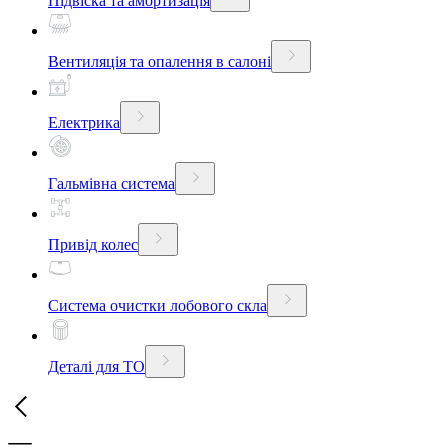
Підвіска та амортизація
Вентиляція та опалення в салоні
Електрика
Гальмівна система
Привід колес
Система очистки лобового скла
Деталі для ТО