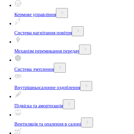
Кермове управління
Система нагнітання повітря
Механізм перемикання передач
Система зчеплення
Внутрішньосалонне оздоблення
Підвіска та амортизація
Вентиляція та опалення в салоні