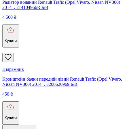
Радіатор водяний Renault Trafic (Opel Vivaro, Nissan NV300)
2014 -, 214104966R Б/В
4 500
₴
Купити
Підрамник
Кронштейн балки передній лівий Renault Trafic (Opel Vivaro,
Nissan NV300) 2014 -, 8200626969 Б/В
450
₴
Купити