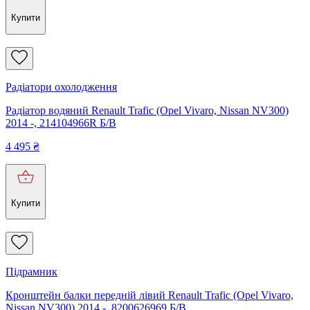
Купити
Радіатори охолодження
Радіатор водяний Renault Trafic (Opel Vivaro, Nissan NV300)
2014 -, 214104966R Б/В
4 495
₴
Купити
Підрамник
Кронштейн балки передній лівий Renault Trafic (Opel Vivaro,
Nissan NV300) 2014 -, 8200626969 Б/В