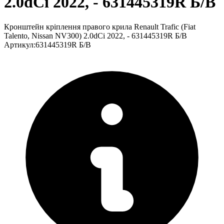
2.0dCi 2022, - 631445319R Б/В
Кронштейн кріплення правого крила Renault Trafic (Fiat
Talento, Nissan NV300) 2.0dCi 2022, - 631445319R Б/В
Артикул
:
631445319R Б/В