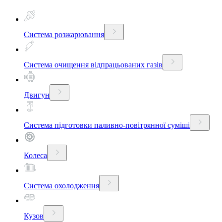
Система розжарювання
Система очищення відпрацьованих газів
Двигун
Система підготовки паливно-повітрянної суміші
Колеса
Система охолодження
Кузов