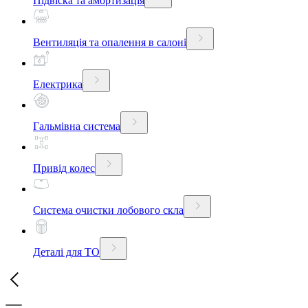
Підвіска та амортизація
Вентиляція та опалення в салоні
Електрика
Гальмівна система
Привід колес
Система очистки лобового скла
Деталі для ТО