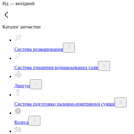
Нд
—
вихідний
Каталог запчастин
Система розжарювання
Система очищення відпрацьованих газів
Двигун
Система підготовки паливно-повітрянної суміші
Колеса