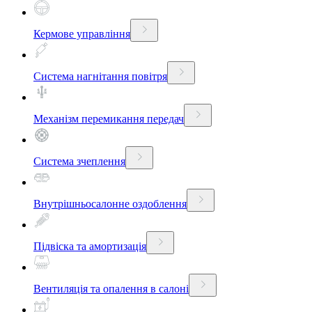
Кермове управління
Система нагнітання повітря
Механізм перемикання передач
Система зчеплення
Внутрішньосалонне оздоблення
Підвіска та амортизація
Вентиляція та опалення в салоні