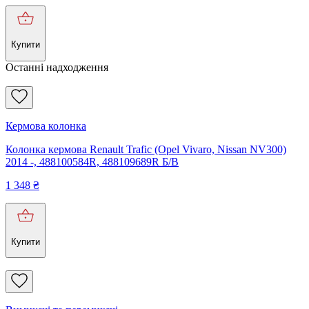
Купити
Останні надходження
Кермова колонка
Колонка кермова Renault Trafic (Opel Vivaro, Nissan NV300)
2014 -, 488100584R, 488109689R Б/В
1 348
₴
Купити