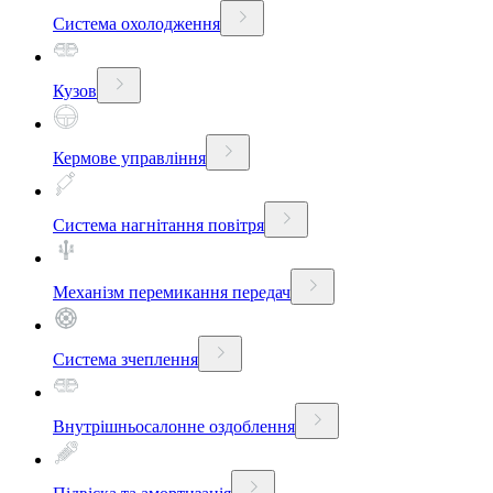
Система охолодження
Кузов
Кермове управління
Система нагнітання повітря
Механізм перемикання передач
Система зчеплення
Внутрішньосалонне оздоблення