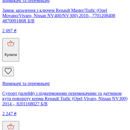
Вимикачі та перемикачі
Замок запалення з ключем Renault Master/Trafic (Opel
Movano/Vivaro, Nissan NV400/NV300) 2010-, 7701208408
487009186R Б/В
2 697
₴
Купити
Вимикачі та перемикачі
Супорт (шлейф) з підкермовими перемикачами та датчиком
кута повороту керма Renault Trafic (Opel Vivaro, Nissan NV300)
2014 -, 8201168027 Б/В
2 247
₴