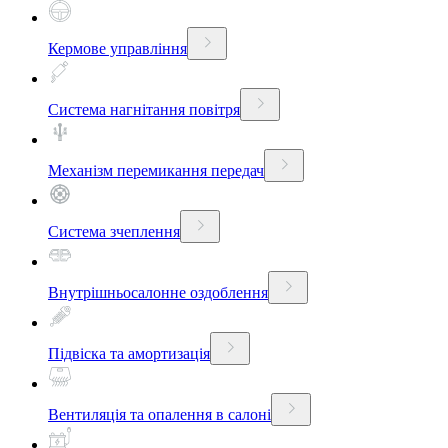
Кермове управління
Система нагнітання повітря
Механізм перемикання передач
Система зчеплення
Внутрішньосалонне оздоблення
Підвіска та амортизація
Вентиляція та опалення в салоні