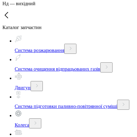
Нд
—
вихідний
Каталог запчастин
Система розжарювання
Система очищення відпрацьованих газів
Двигун
Система підготовки паливно-повітрянної суміші
Колеса