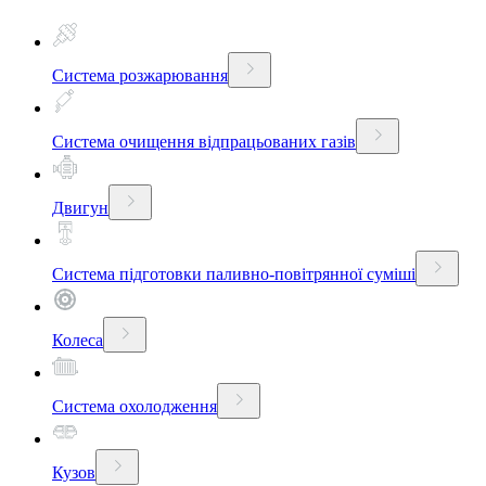
Система розжарювання
Система очищення відпрацьованих газів
Двигун
Система підготовки паливно-повітрянної суміші
Колеса
Система охолодження
Кузов