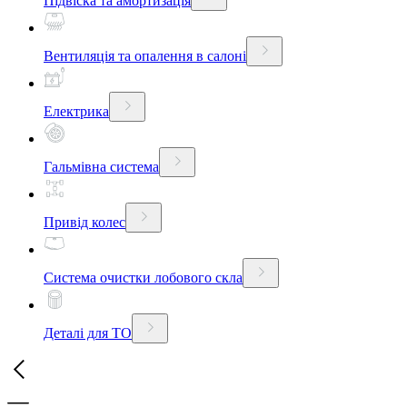
Підвіска та амортизація
Вентиляція та опалення в салоні
Електрика
Гальмівна система
Привід колес
Система очистки лобового скла
Деталі для ТО