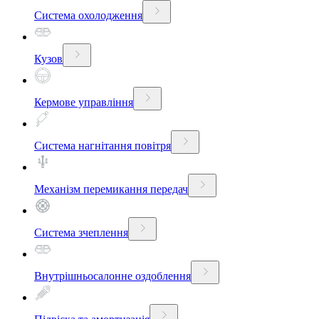
Система охолодження
Кузов
Кермове управління
Система нагнітання повітря
Механізм перемикання передач
Система зчеплення
Внутрішньосалонне оздоблення