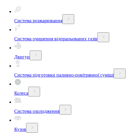
Система розжарювання
Система очищення відпрацьованих газів
Двигун
Система підготовки паливно-повітрянної суміші
Колеса
Система охолодження
Кузов