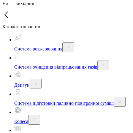
Нд
—
вихідний
Каталог запчастин
Система розжарювання
Система очищення відпрацьованих газів
Двигун
Система підготовки паливно-повітрянної суміші
Колеса