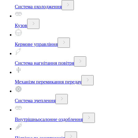
Система охолодження
Кузов
Кермове управління
Система нагнітання повітря
Механізм перемикання передач
Система зчеплення
Внутрішньосалонне оздоблення