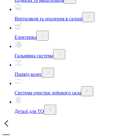
Підвіска та амортизація
Вентиляція та опалення в салоні
Електрика
Гальмівна система
Привід колес
Система очистки лобового скла
Деталі для ТО