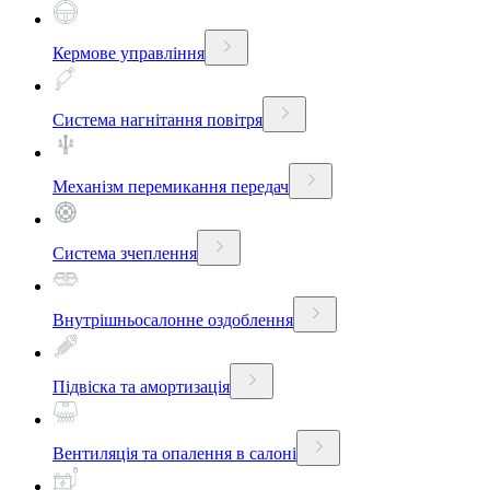
Кермове управління
Система нагнітання повітря
Механізм перемикання передач
Система зчеплення
Внутрішньосалонне оздоблення
Підвіска та амортизація
Вентиляція та опалення в салоні