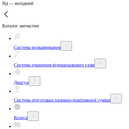
Нд
—
вихідний
Каталог запчастин
Система розжарювання
Система очищення відпрацьованих газів
Двигун
Система підготовки паливно-повітрянної суміші
Колеса