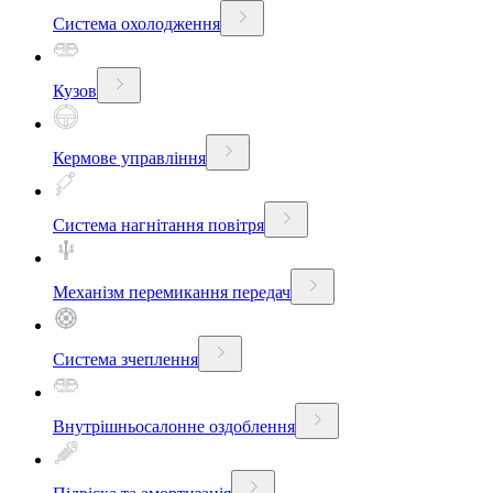
Система охолодження
Кузов
Кермове управління
Система нагнітання повітря
Механізм перемикання передач
Система зчеплення
Внутрішньосалонне оздоблення