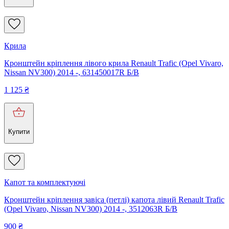
Крила
Кронштейн кріплення лівого крила Renault Trafic (Opel Vivaro,
Nissan NV300) 2014 -, 631450017R Б/В
1 125
₴
Купити
Капот та комплектуючі
Кронштейн кріплення завіса (петлі) капота лівий Renault Trafic
(Opel Vivaro, Nissan NV300) 2014 -, 3512063R Б/В
900
₴