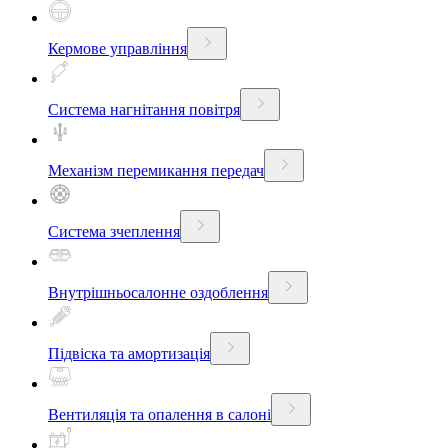
Кермове управління
Система нагнітання повітря
Механізм перемикання передач
Система зчеплення
Внутрішньосалонне оздоблення
Підвіска та амортизація
Вентиляція та опалення в салоні