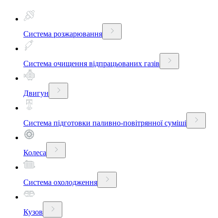
Система розжарювання
Система очищення відпрацьованих газів
Двигун
Система підготовки паливно-повітрянної суміші
Колеса
Система охолодження
Кузов