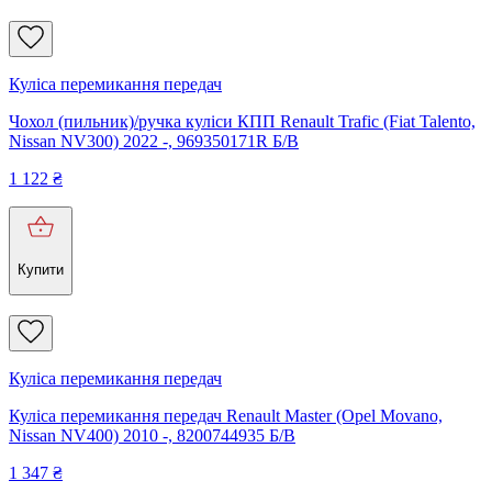
Куліса перемикання передач
Чохол (пильник)/ручка куліси КПП Renault Trafic (Fiat Talento,
Nissan NV300) 2022 -, 969350171R Б/В
1 122
₴
Купити
Куліса перемикання передач
Куліса перемикання передач Renault Master (Opel Movano,
Nissan NV400) 2010 -, 8200744935 Б/В
1 347
₴