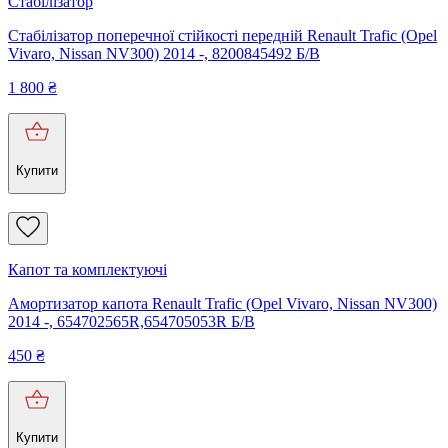
Стабілізатор
Стабілізатор поперечної стійкості передній Renault Trafic (Opel
Vivaro, Nissan NV300) 2014 -, 8200845492 Б/В
1 800
₴
Купити
Капот та комплектуючі
Амортизатор капота Renault Trafic (Opel Vivaro, Nissan NV300)
2014 -, 654702565R,654705053R Б/В
450
₴
Купити