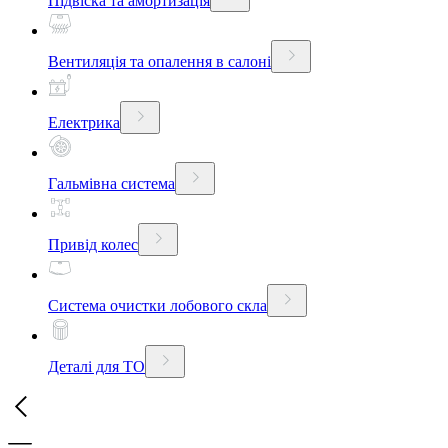
Підвіска та амортизація
Вентиляція та опалення в салоні
Електрика
Гальмівна система
Привід колес
Система очистки лобового скла
Деталі для ТО