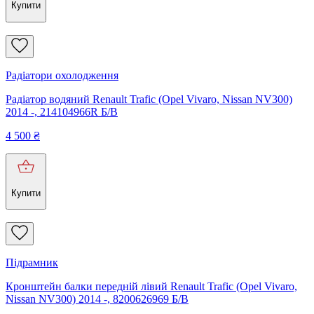
Купити
Радіатори охолодження
Радіатор водяний Renault Trafic (Opel Vivaro, Nissan NV300)
2014 -, 214104966R Б/В
4 500
₴
Купити
Підрамник
Кронштейн балки передній лівий Renault Trafic (Opel Vivaro,
Nissan NV300) 2014 -, 8200626969 Б/В