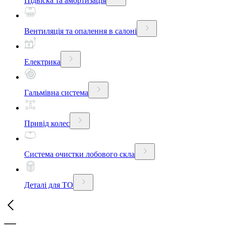
Підвіска та амортизація
Вентиляція та опалення в салоні
Електрика
Гальмівна система
Привід колес
Система очистки лобового скла
Деталі для ТО