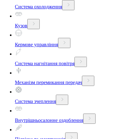
Система охолодження
Кузов
Кермове управління
Система нагнітання повітря
Механізм перемикання передач
Система зчеплення
Внутрішньосалонне оздоблення