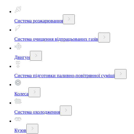
Система розжарювання
Система очищення відпрацьованих газів
Двигун
Система підготовки паливно-повітрянної суміші
Колеса
Система охолодження
Кузов