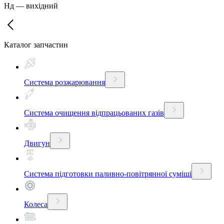
Нд
—
вихідний
Каталог запчастин
Система розжарювання
Система очищення відпрацьованих газів
Двигун
Система підготовки паливно-повітрянної суміші
Колеса