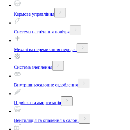
Кермове управління
Система нагнітання повітря
Механізм перемикання передач
Система зчеплення
Внутрішньосалонне оздоблення
Підвіска та амортизація
Вентиляція та опалення в салоні