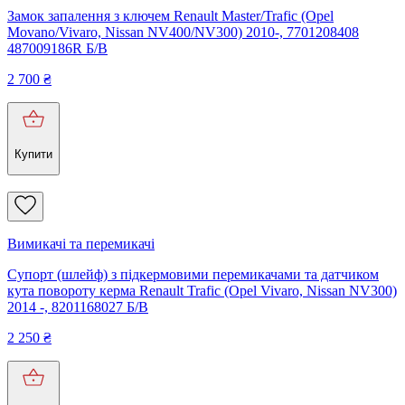
Замок запалення з ключем Renault Master/Trafic (Opel
Movano/Vivaro, Nissan NV400/NV300) 2010-, 7701208408
487009186R Б/В
2 700
₴
Купити
Вимикачі та перемикачі
Супорт (шлейф) з підкермовими перемикачами та датчиком
кута повороту керма Renault Trafic (Opel Vivaro, Nissan NV300)
2014 -, 8201168027 Б/В
2 250
₴