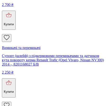
2 700
₴
Купити
Вимикачі та перемикачі
Супорт (шлейф) з підкермовими перемикачами та датчиком
кута повороту керма Renault Trafic (Opel Vivaro, Nissan NV300)
2014 -, 8201168027 Б/В
2 250
₴
Купити