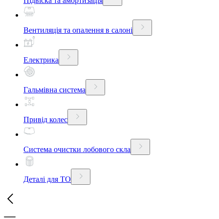
Підвіска та амортизація
Вентиляція та опалення в салоні
Електрика
Гальмівна система
Привід колес
Система очистки лобового скла
Деталі для ТО