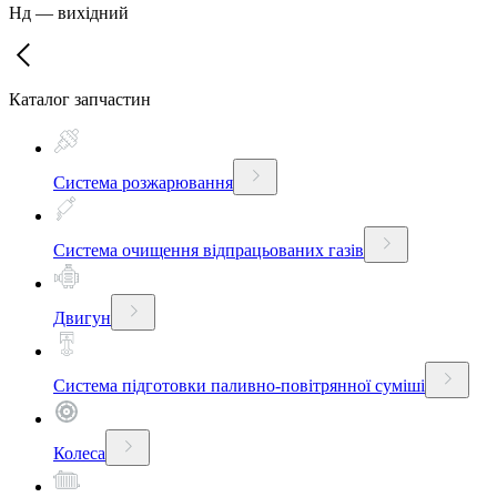
Нд
—
вихідний
Каталог запчастин
Система розжарювання
Система очищення відпрацьованих газів
Двигун
Система підготовки паливно-повітрянної суміші
Колеса