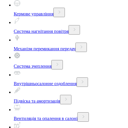
Кермове управління
Система нагнітання повітря
Механізм перемикання передач
Система зчеплення
Внутрішньосалонне оздоблення
Підвіска та амортизація
Вентиляція та опалення в салоні