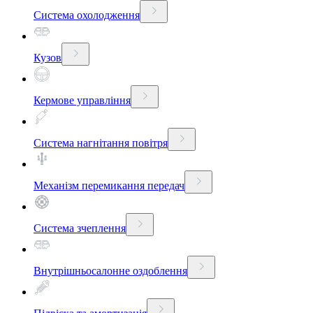
Система охолодження
Кузов
Кермове управління
Система нагнітання повітря
Механізм перемикання передач
Система зчеплення
Внутрішньосалонне оздоблення