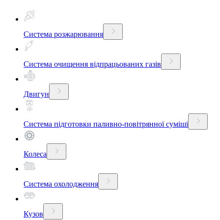
Система розжарювання
Система очищення відпрацьованих газів
Двигун
Система підготовки паливно-повітрянної суміші
Колеса
Система охолодження
Кузов