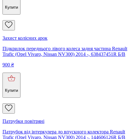
Купити
Захист колісних арок
Підкрилок переднього лівого колеса задня частина Renault
Trafic (Opel Vivaro, Nissan NV300) 2014 -, 638437451R Б/В
900
₴
Купити
Патрубки повітряні
Патрубок від інтеркулера до впускного колектора Renault
Trafic (Opel Vivaro, Nissan NV300) 2014 -, 144606126R Б/В