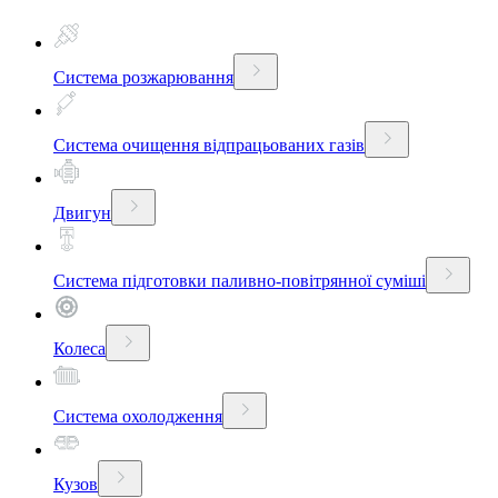
Система розжарювання
Система очищення відпрацьованих газів
Двигун
Система підготовки паливно-повітрянної суміші
Колеса
Система охолодження
Кузов