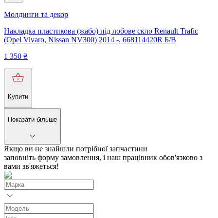
Молдинги та декор
Накладка пластикова (жабо) під лобове скло Renault Trafic
(Opel Vivaro, Nissan NV300) 2014 -, 668114420R Б/В
1 350
₴
Купити
Показати більше
Якщо ви не знайшли потрібної запчастини
заповніть форму замовлення, і наш працівник обов'язково з
вами зв'яжеться!