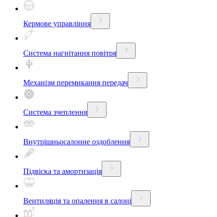
Кермове управління
Система нагнітання повітря
Механізм перемикання передач
Система зчеплення
Внутрішньосалонне оздоблення
Підвіска та амортизація
Вентиляція та опалення в салоні