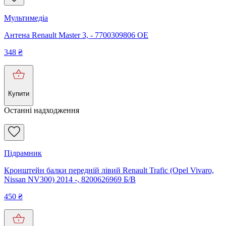
Мультимедіа
Антена Renault Master 3, - 7700309806 OE
348
₴
Купити
Останні надходження
Підрамник
Кронштейн балки передній лівий Renault Trafic (Opel Vivaro,
Nissan NV300) 2014 -, 8200626969 Б/В
450
₴