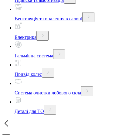
Підвіска та амортизація
Вентиляція та опалення в салоні
Електрика
Гальмівна система
Привід колес
Система очистки лобового скла
Деталі для ТО