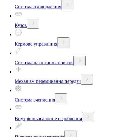
Система охолодження
Кузов
Кермове управління
Система нагнітання повітря
Механізм перемикання передач
Система зчеплення
Внутрішньосалонне оздоблення