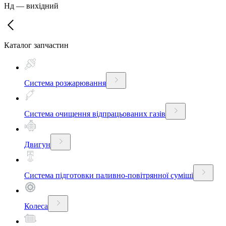
Нд
—
вихідний
Каталог запчастин
Система розжарювання
Система очищення відпрацьованих газів
Двигун
Система підготовки паливно-повітрянної суміші
Колеса