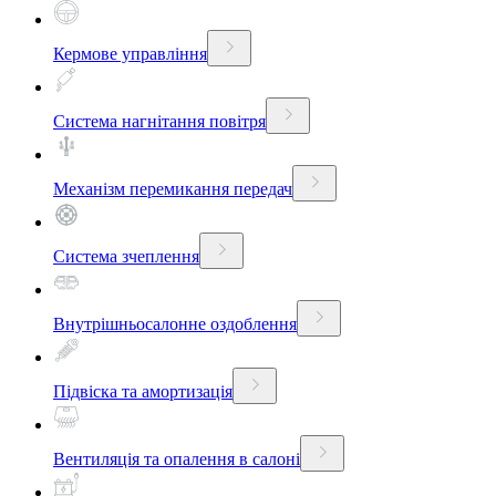
Кермове управління
Система нагнітання повітря
Механізм перемикання передач
Система зчеплення
Внутрішньосалонне оздоблення
Підвіска та амортизація
Вентиляція та опалення в салоні