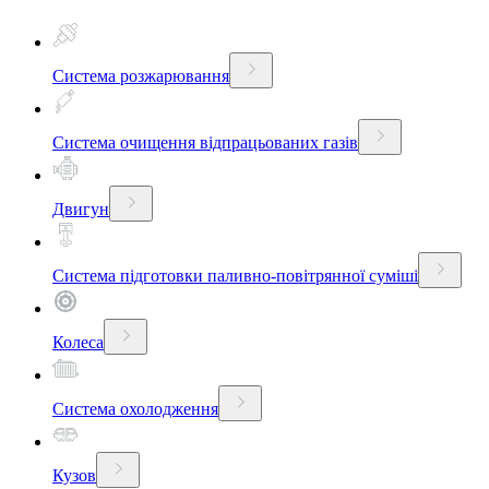
Система розжарювання
Система очищення відпрацьованих газів
Двигун
Система підготовки паливно-повітрянної суміші
Колеса
Система охолодження
Кузов