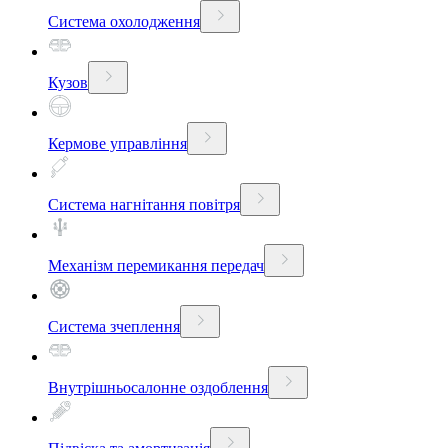
Система охолодження
Кузов
Кермове управління
Система нагнітання повітря
Механізм перемикання передач
Система зчеплення
Внутрішньосалонне оздоблення