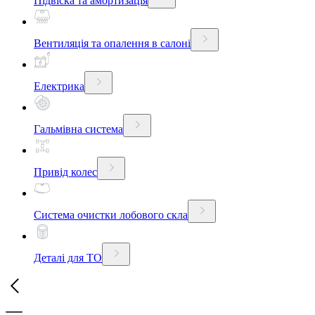
Підвіска та амортизація
Вентиляція та опалення в салоні
Електрика
Гальмівна система
Привід колес
Система очистки лобового скла
Деталі для ТО