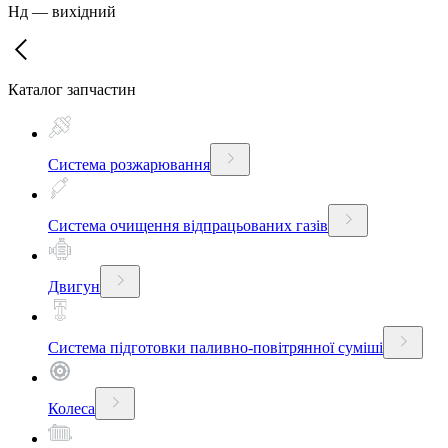
Нд
—
вихідний
Каталог запчастин
Система розжарювання
Система очищення відпрацьованих газів
Двигун
Система підготовки паливно-повітрянної суміші
Колеса