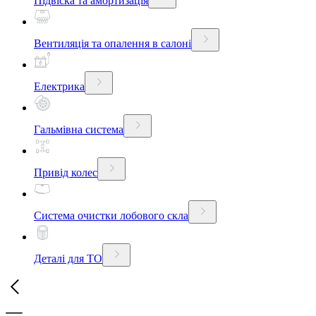
Підвіска та амортизація
Вентиляція та опалення в салоні
Електрика
Гальмівна система
Привід колес
Система очистки лобового скла
Деталі для ТО