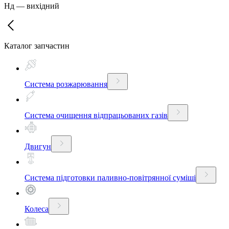
Нд
—
вихідний
Каталог запчастин
Система розжарювання
Система очищення відпрацьованих газів
Двигун
Система підготовки паливно-повітрянної суміші
Колеса