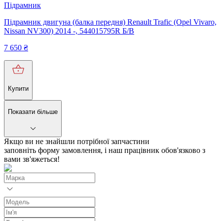
Підрамник
Підрамник двигуна (балка передня) Renault Trafic (Opel Vivaro,
Nissan NV300) 2014 -, 544015795R Б/В
7 650
₴
Купити
Показати більше
Якщо ви не знайшли потрібної запчастини
заповніть форму замовлення, і наш працівник обов'язково з
вами зв'яжеться!