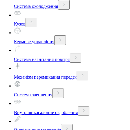
Система охолодження
Кузов
Кермове управління
Система нагнітання повітря
Механізм перемикання передач
Система зчеплення
Внутрішньосалонне оздоблення