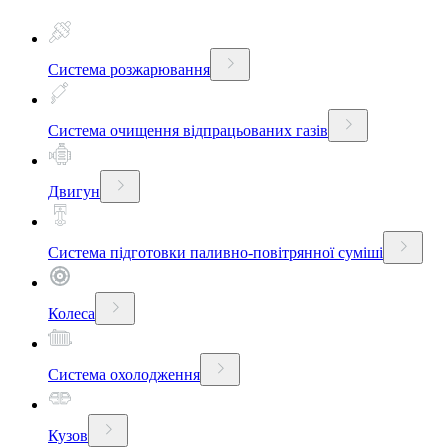
Система розжарювання
Система очищення відпрацьованих газів
Двигун
Система підготовки паливно-повітрянної суміші
Колеса
Система охолодження
Кузов