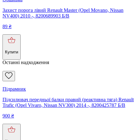
Захист порога лівий Renault Master (Opel Movano, Nissan
NV400) 2010 -, 8200689903 Б/В
89
₴
Купити
Останні надходження
Підрамник
Підсилювач передньої балки правий (реактивна тяга) Renault
Trafic (Opel Vivaro, Nissan NV300) 2014 -, 8200425787 Б/В
900
₴