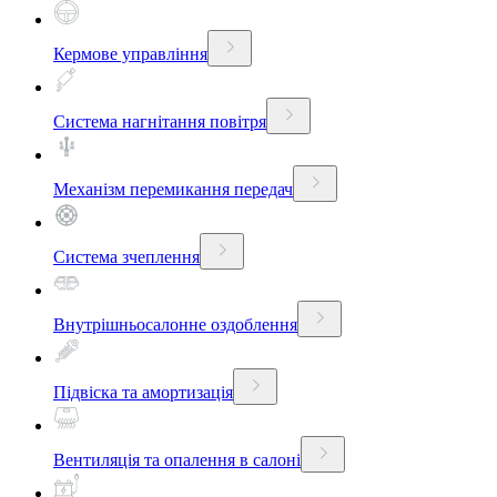
Кермове управління
Система нагнітання повітря
Механізм перемикання передач
Система зчеплення
Внутрішньосалонне оздоблення
Підвіска та амортизація
Вентиляція та опалення в салоні