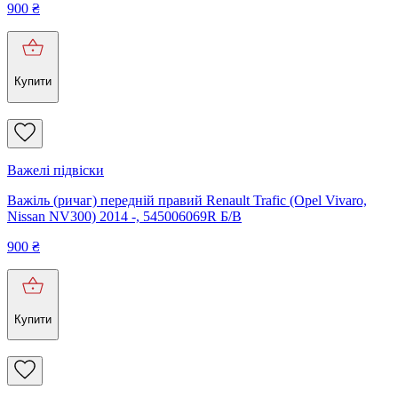
900
₴
Купити
Важелі підвіски
Важіль (ричаг) передній правий Renault Trafic (Opel Vivaro,
Nissan NV300) 2014 -, 545006069R Б/В
900
₴
Купити