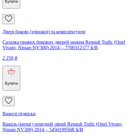
Купити
Двері бокові (здвижні) та комплектуючі
Салазка правих бокових дверей нижня Renault Trafic (Opel
Vivaro, Nissan NV300) 2014 -, 7700312377 Б/В
2 250
₴
Купити
Важелі підвіски
Важіль (ричаг) передній лівий Renault Trafic (Opel Vivaro,
Nissan NV300) 2014 -, 545019956R Б/В