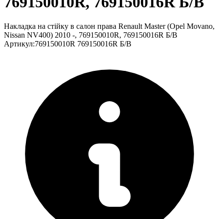
769150010R, 769150016R Б/В
Накладка на стійку в салон права Renault Master (Opel Movano,
Nissan NV400) 2010 -, 769150010R, 769150016R Б/В
Артикул
:
769150010R 769150016R Б/В