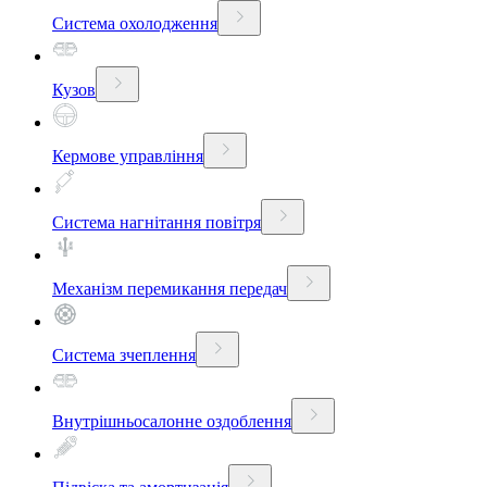
Система охолодження
Кузов
Кермове управління
Система нагнітання повітря
Механізм перемикання передач
Система зчеплення
Внутрішньосалонне оздоблення