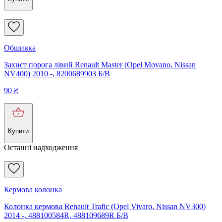
Обшивка
Захист порога лівий Renault Master (Opel Movano, Nissan
NV400) 2010 -, 8200689903 Б/В
90
₴
Купити
Останні надходження
Кермова колонка
Колонка кермова Renault Trafic (Opel Vivaro, Nissan NV300)
2014 -, 488100584R, 488109689R Б/В