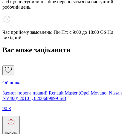
а ті що поступили пізніше переносяться на наступний
робочий день.
Час прийому замовлень: Пн-Пт: с 9:00 до 18:00 Сб-Нд:
вихідний.
Вас може зацікавити
Обшивка
Захист порога правий Renault Master (Opel Movano, Nissan
NV400) 2010 -, 8200689899 Б/В
90
₴
Купити