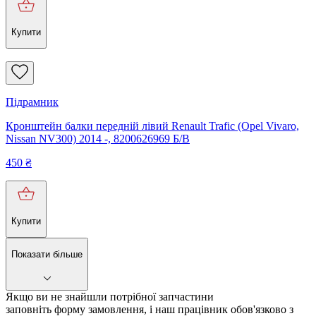
Купити
Підрамник
Кронштейн балки передній лівий Renault Trafic (Opel Vivaro,
Nissan NV300) 2014 -, 8200626969 Б/В
450
₴
Купити
Показати більше
Якщо ви не знайшли потрібної запчастини
заповніть форму замовлення, і наш працівник обов'язково з