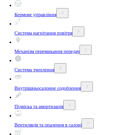
Кермове управління
Система нагнітання повітря
Механізм перемикання передач
Система зчеплення
Внутрішньосалонне оздоблення
Підвіска та амортизація
Вентиляція та опалення в салоні