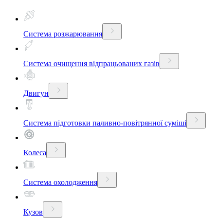
Система розжарювання
Система очищення відпрацьованих газів
Двигун
Система підготовки паливно-повітрянної суміші
Колеса
Система охолодження
Кузов