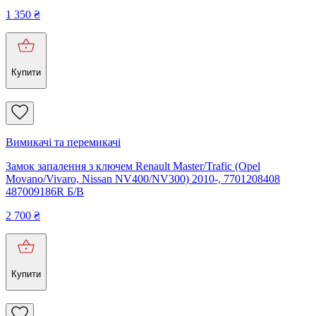
1 350
₴
Купити
Вимикачі та перемикачі
Замок запалення з ключем Renault Master/Trafic (Opel
Movano/Vivaro, Nissan NV400/NV300) 2010-, 7701208408
487009186R Б/В
2 700
₴
Купити