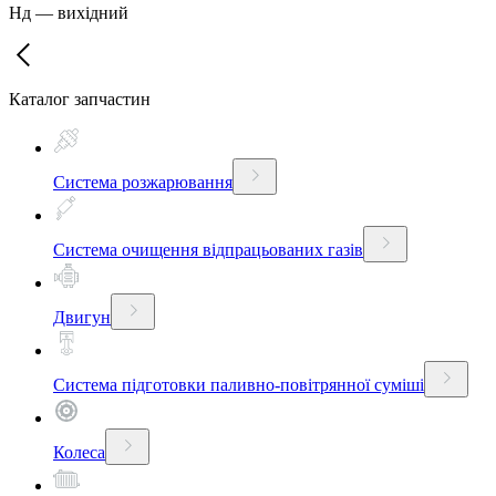
Нд
—
вихідний
Каталог запчастин
Система розжарювання
Система очищення відпрацьованих газів
Двигун
Система підготовки паливно-повітрянної суміші
Колеса