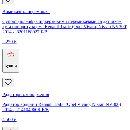
Вимикачі та перемикачі
Супорт (шлейф) з підкермовими перемикачами та датчиком
кута повороту керма Renault Trafic (Opel Vivaro, Nissan NV300)
2014 -, 8201168027 Б/В
2 250
₴
Купити
Радіатори охолодження
Радіатор водяний Renault Trafic (Opel Vivaro, Nissan NV300)
2014 -, 214104966R Б/В
4 500
₴