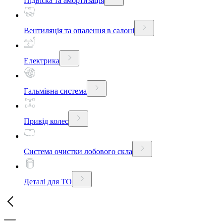
Підвіска та амортизація
Вентиляція та опалення в салоні
Електрика
Гальмівна система
Привід колес
Система очистки лобового скла
Деталі для ТО