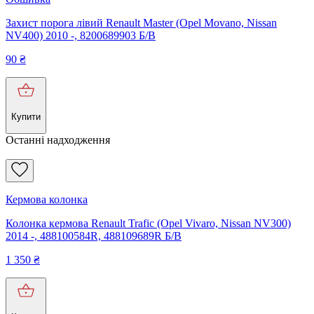
Захист порога лівий Renault Master (Opel Movano, Nissan
NV400) 2010 -, 8200689903 Б/В
90
₴
Купити
Останні надходження
Кермова колонка
Колонка кермова Renault Trafic (Opel Vivaro, Nissan NV300)
2014 -, 488100584R, 488109689R Б/В
1 350
₴