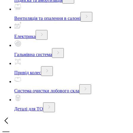
Підвіска та амортизація
Вентиляція та опалення в салоні
Електрика
Гальмівна система
Привід колес
Система очистки лобового скла
Деталі для ТО