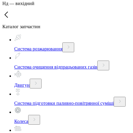
Нд
—
вихідний
Каталог запчастин
Система розжарювання
Система очищення відпрацьованих газів
Двигун
Система підготовки паливно-повітрянної суміші
Колеса