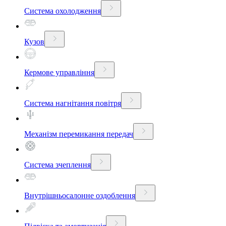
Система охолодження
Кузов
Кермове управління
Система нагнітання повітря
Механізм перемикання передач
Система зчеплення
Внутрішньосалонне оздоблення