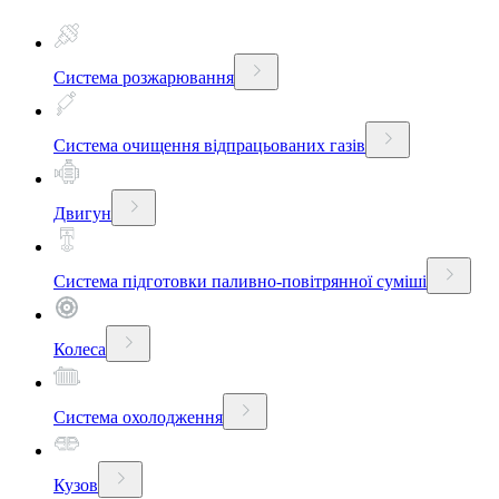
Система розжарювання
Система очищення відпрацьованих газів
Двигун
Система підготовки паливно-повітрянної суміші
Колеса
Система охолодження
Кузов