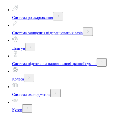
Система розжарювання
Система очищення відпрацьованих газів
Двигун
Система підготовки паливно-повітрянної суміші
Колеса
Система охолодження
Кузов