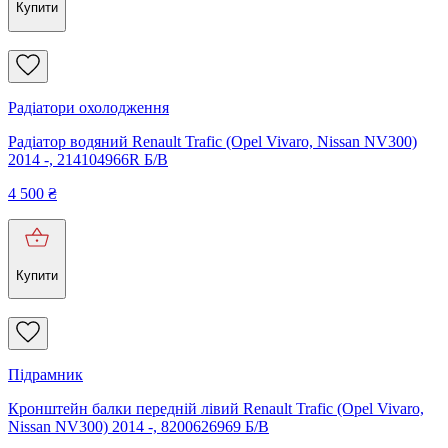
Купити
Радіатори охолодження
Радіатор водяний Renault Trafic (Opel Vivaro, Nissan NV300)
2014 -, 214104966R Б/В
4 500
₴
Купити
Підрамник
Кронштейн балки передній лівий Renault Trafic (Opel Vivaro,
Nissan NV300) 2014 -, 8200626969 Б/В