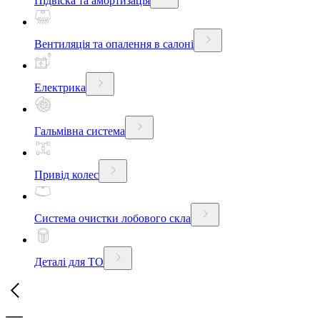
Підвіска та амортизація
Вентиляція та опалення в салоні
Електрика
Гальмівна система
Привід колес
Система очистки лобового скла
Деталі для ТО