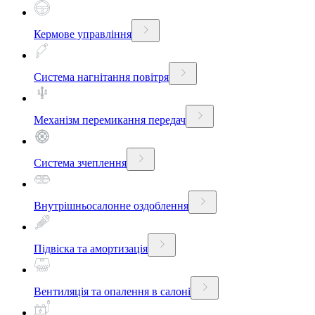
Кермове управління
Система нагнітання повітря
Механізм перемикання передач
Система зчеплення
Внутрішньосалонне оздоблення
Підвіска та амортизація
Вентиляція та опалення в салоні