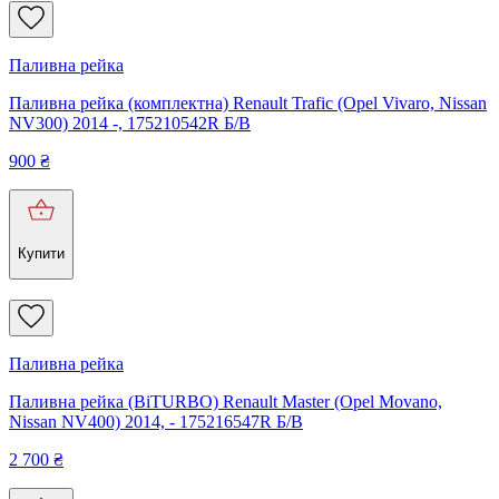
Паливна рейка
Паливна рейка (комплектна) Renault Trafic (Opel Vivaro, Nissan
NV300) 2014 -, 175210542R Б/В
900
₴
Купити
Паливна рейка
Паливна рейка (BiTURBO) Renault Master (Opel Movano,
Nissan NV400) 2014, - 175216547R Б/В
2 700
₴