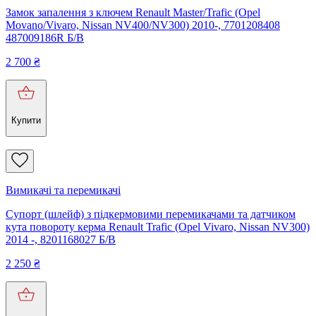
Замок запалення з ключем Renault Master/Trafic (Opel
Movano/Vivaro, Nissan NV400/NV300) 2010-, 7701208408
487009186R Б/В
2 700
₴
Купити
Вимикачі та перемикачі
Супорт (шлейф) з підкермовими перемикачами та датчиком
кута повороту керма Renault Trafic (Opel Vivaro, Nissan NV300)
2014 -, 8201168027 Б/В
2 250
₴