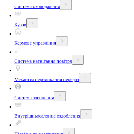
Система охолодження
Кузов
Кермове управління
Система нагнітання повітря
Механізм перемикання передач
Система зчеплення
Внутрішньосалонне оздоблення