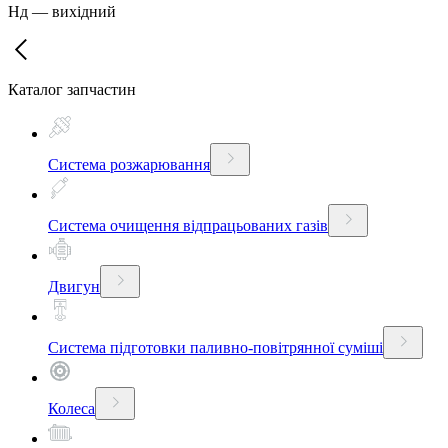
Нд
—
вихідний
Каталог запчастин
Система розжарювання
Система очищення відпрацьованих газів
Двигун
Система підготовки паливно-повітрянної суміші
Колеса