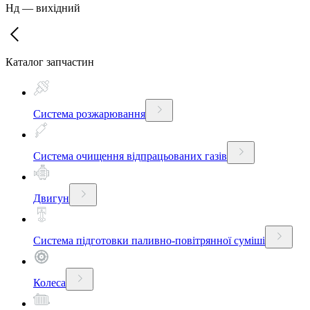
Нд
—
вихідний
Каталог запчастин
Система розжарювання
Система очищення відпрацьованих газів
Двигун
Система підготовки паливно-повітрянної суміші
Колеса