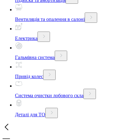
Підвіска та амортизація
Вентиляція та опалення в салоні
Електрика
Гальмівна система
Привід колес
Система очистки лобового скла
Деталі для ТО