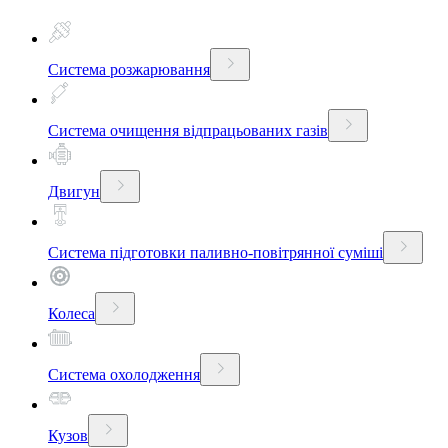
Система розжарювання
Система очищення відпрацьованих газів
Двигун
Система підготовки паливно-повітрянної суміші
Колеса
Система охолодження
Кузов