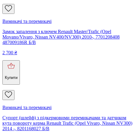
Вимикачі та перемикачі
Замок запалення з ключем Renault Master/Trafic (Opel
Movano/Vivaro, Nissan NV400/NV300) 2010-, 7701208408
487009186R Б/В
2 700
₴
Купити
Вимикачі та перемикачі
Супорт (шлейф) з підкермовими перемикачами та датчиком
кута повороту керма Renault Trafic (Opel Vivaro, Nissan NV300)
2014 -, 8201168027 Б/В