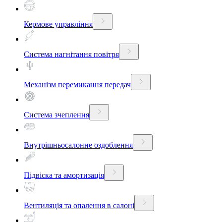
Кермове управління
Система нагнітання повітря
Механізм перемикання передач
Система зчеплення
Внутрішньосалонне оздоблення
Підвіска та амортизація
Вентиляція та опалення в салоні