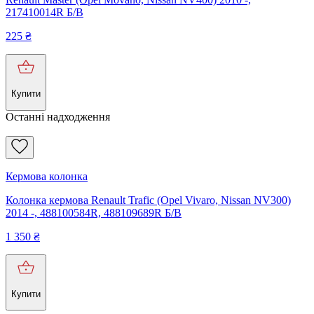
217410014R Б/В
225
₴
Купити
Останні надходження
Кермова колонка
Колонка кермова Renault Trafic (Opel Vivaro, Nissan NV300)
2014 -, 488100584R, 488109689R Б/В
1 350
₴
Купити