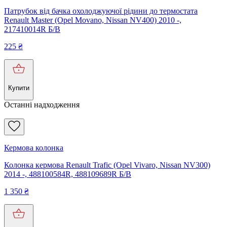
Патрубок від бачка охолоджуючої рідини до термостата
Renault Master (Opel Movano, Nissan NV400) 2010 -,
217410014R Б/В
225
₴
Купити
Останні надходження
Кермова колонка
Колонка кермова Renault Trafic (Opel Vivaro, Nissan NV300)
2014 -, 488100584R, 488109689R Б/В
1 350
₴