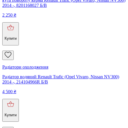
кута повороту керма Renault Trafic (Opel Vivaro, Nissan NV300)
2014 -, 8201168027 Б/В
2 250
₴
Купити
Радіатори охолодження
Радіатор водяний Renault Trafic (Opel Vivaro, Nissan NV300)
2014 -, 214104966R Б/В
4 500
₴
Купити