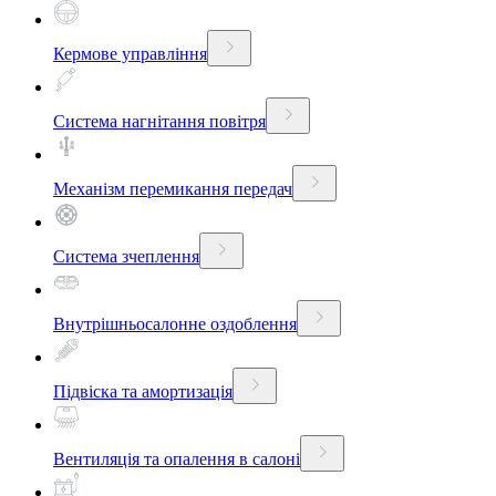
Кермове управління
Система нагнітання повітря
Механізм перемикання передач
Система зчеплення
Внутрішньосалонне оздоблення
Підвіска та амортизація
Вентиляція та опалення в салоні