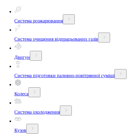
Система розжарювання
Система очищення відпрацьованих газів
Двигун
Система підготовки паливно-повітрянної суміші
Колеса
Система охолодження
Кузов