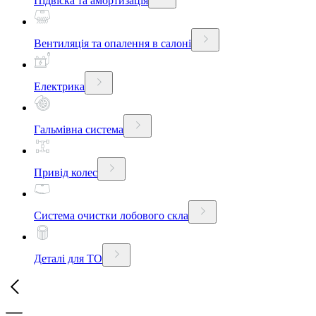
Підвіска та амортизація
Вентиляція та опалення в салоні
Електрика
Гальмівна система
Привід колес
Система очистки лобового скла
Деталі для ТО