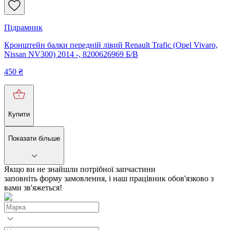
Підрамник
Кронштейн балки передній лівий Renault Trafic (Opel Vivaro,
Nissan NV300) 2014 -, 8200626969 Б/В
450
₴
Купити
Показати більше
Якщо ви не знайшли потрібної запчастини
заповніть форму замовлення, і наш працівник обов'язково з
вами зв'яжеться!