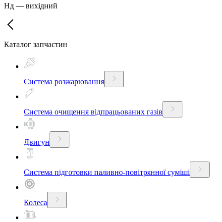
Нд
—
вихідний
Каталог запчастин
Система розжарювання
Система очищення відпрацьованих газів
Двигун
Система підготовки паливно-повітрянної суміші
Колеса