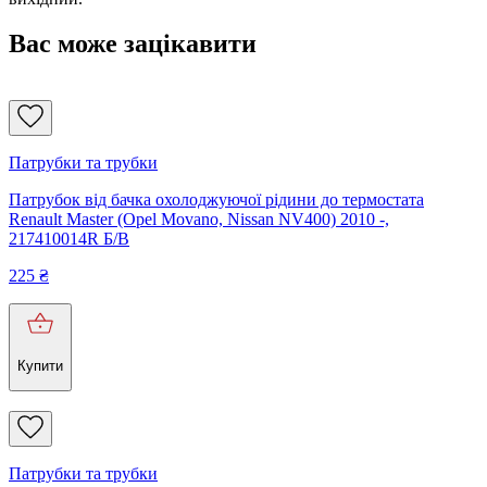
Вас може зацікавити
Патрубки та трубки
Патрубок від бачка охолоджуючої рідини до термостата
Renault Master (Opel Movano, Nissan NV400) 2010 -,
217410014R Б/В
225
₴
Купити
Патрубки та трубки