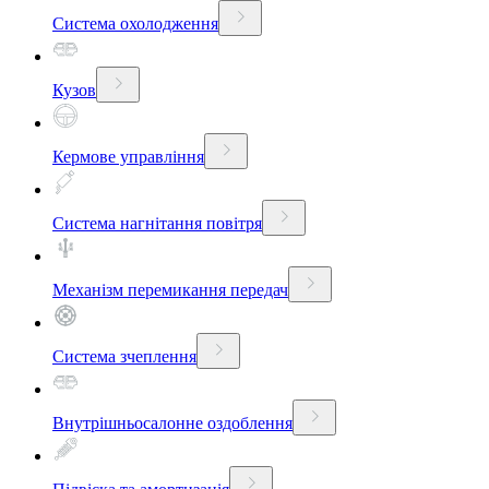
Система охолодження
Кузов
Кермове управління
Система нагнітання повітря
Механізм перемикання передач
Система зчеплення
Внутрішньосалонне оздоблення