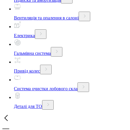
Підвіска та амортизація
Вентиляція та опалення в салоні
Електрика
Гальмівна система
Привід колес
Система очистки лобового скла
Деталі для ТО