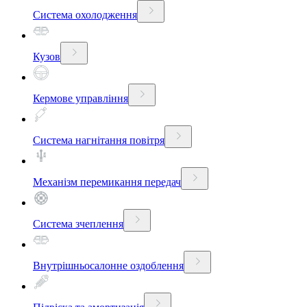
Система охолодження
Кузов
Кермове управління
Система нагнітання повітря
Механізм перемикання передач
Система зчеплення
Внутрішньосалонне оздоблення