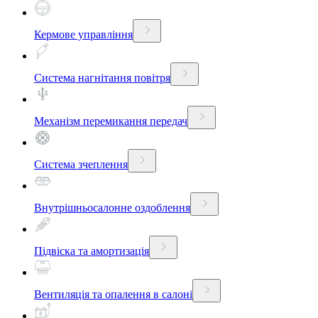
Кермове управління
Система нагнітання повітря
Механізм перемикання передач
Система зчеплення
Внутрішньосалонне оздоблення
Підвіска та амортизація
Вентиляція та опалення в салоні