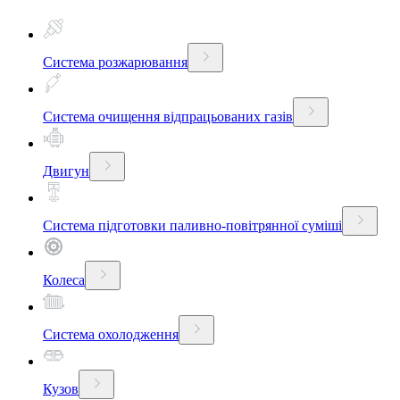
Система розжарювання
Система очищення відпрацьованих газів
Двигун
Система підготовки паливно-повітрянної суміші
Колеса
Система охолодження
Кузов