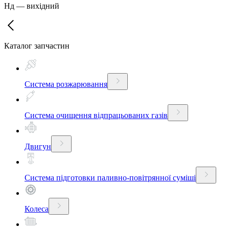
Нд
—
вихідний
Каталог запчастин
Система розжарювання
Система очищення відпрацьованих газів
Двигун
Система підготовки паливно-повітрянної суміші
Колеса