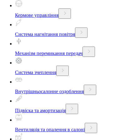
Кермове управління
Система нагнітання повітря
Механізм перемикання передач
Система зчеплення
Внутрішньосалонне оздоблення
Підвіска та амортизація
Вентиляція та опалення в салоні