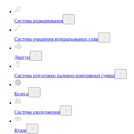
Система розжарювання
Система очищення відпрацьованих газів
Двигун
Система підготовки паливно-повітрянної суміші
Колеса
Система охолодження
Кузов