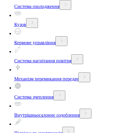
Система охолодження
Кузов
Кермове управління
Система нагнітання повітря
Механізм перемикання передач
Система зчеплення
Внутрішньосалонне оздоблення