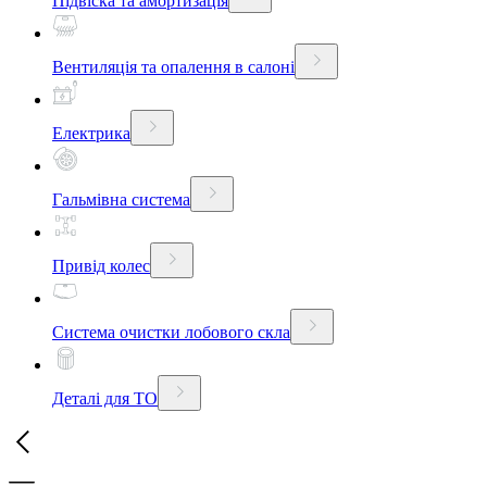
Підвіска та амортизація
Вентиляція та опалення в салоні
Електрика
Гальмівна система
Привід колес
Система очистки лобового скла
Деталі для ТО