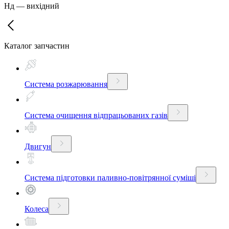
Нд
—
вихідний
Каталог запчастин
Система розжарювання
Система очищення відпрацьованих газів
Двигун
Система підготовки паливно-повітрянної суміші
Колеса