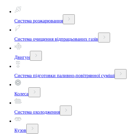
Система розжарювання
Система очищення відпрацьованих газів
Двигун
Система підготовки паливно-повітрянної суміші
Колеса
Система охолодження
Кузов