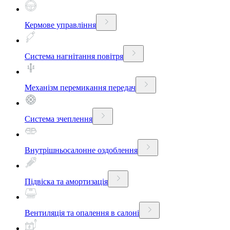
Кермове управління
Система нагнітання повітря
Механізм перемикання передач
Система зчеплення
Внутрішньосалонне оздоблення
Підвіска та амортизація
Вентиляція та опалення в салоні