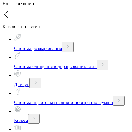
Нд
—
вихідний
Каталог запчастин
Система розжарювання
Система очищення відпрацьованих газів
Двигун
Система підготовки паливно-повітрянної суміші
Колеса