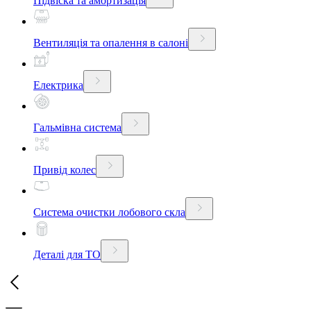
Підвіска та амортизація
Вентиляція та опалення в салоні
Електрика
Гальмівна система
Привід колес
Система очистки лобового скла
Деталі для ТО