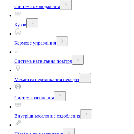
Система охолодження
Кузов
Кермове управління
Система нагнітання повітря
Механізм перемикання передач
Система зчеплення
Внутрішньосалонне оздоблення