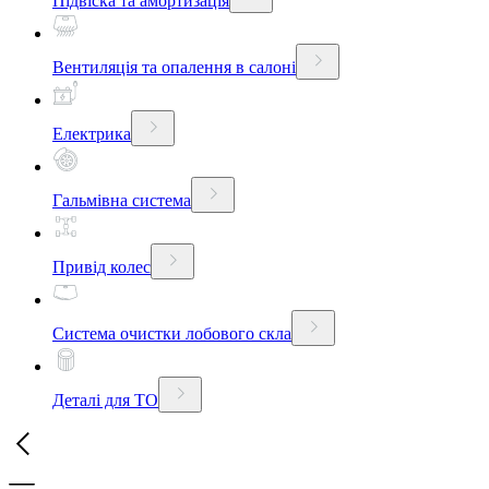
Підвіска та амортизація
Вентиляція та опалення в салоні
Електрика
Гальмівна система
Привід колес
Система очистки лобового скла
Деталі для ТО