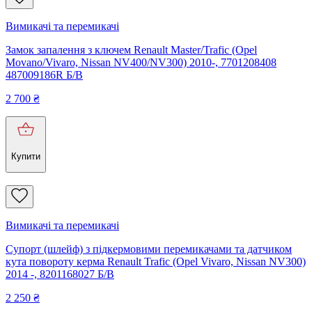
Вимикачі та перемикачі
Замок запалення з ключем Renault Master/Trafic (Opel
Movano/Vivaro, Nissan NV400/NV300) 2010-, 7701208408
487009186R Б/В
2 700
₴
Купити
Вимикачі та перемикачі
Супорт (шлейф) з підкермовими перемикачами та датчиком
кута повороту керма Renault Trafic (Opel Vivaro, Nissan NV300)
2014 -, 8201168027 Б/В
2 250
₴