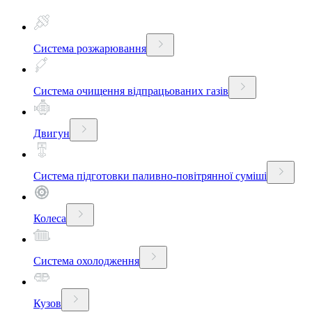
Система розжарювання
Система очищення відпрацьованих газів
Двигун
Система підготовки паливно-повітрянної суміші
Колеса
Система охолодження
Кузов