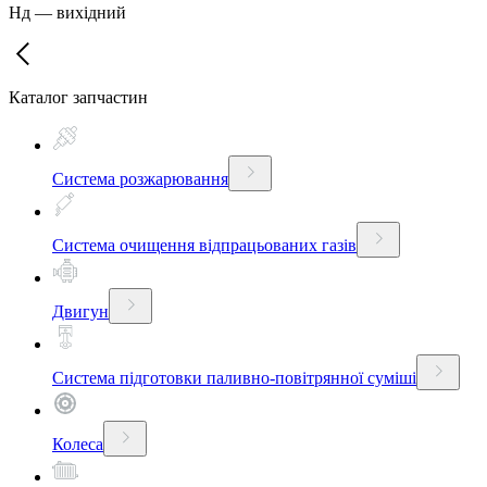
Нд
—
вихідний
Каталог запчастин
Система розжарювання
Система очищення відпрацьованих газів
Двигун
Система підготовки паливно-повітрянної суміші
Колеса