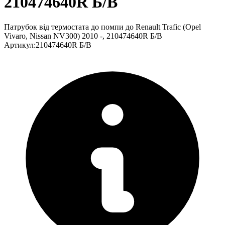
210474640R Б/В
Патрубок від термостата до помпи до Renault Trafic (Opel
Vivaro, Nissan NV300) 2010 -, 210474640R Б/В
Артикул
:
210474640R Б/В