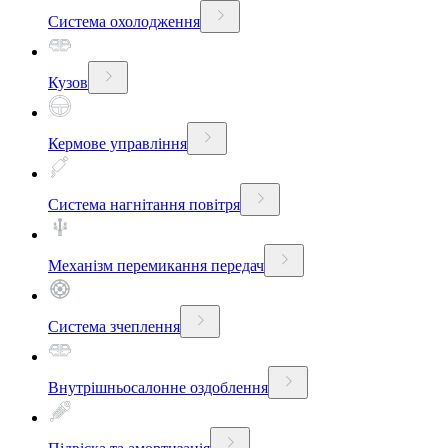
Система охолодження
Кузов
Кермове управління
Система нагнітання повітря
Механізм перемикання передач
Система зчеплення
Внутрішньосалонне оздоблення