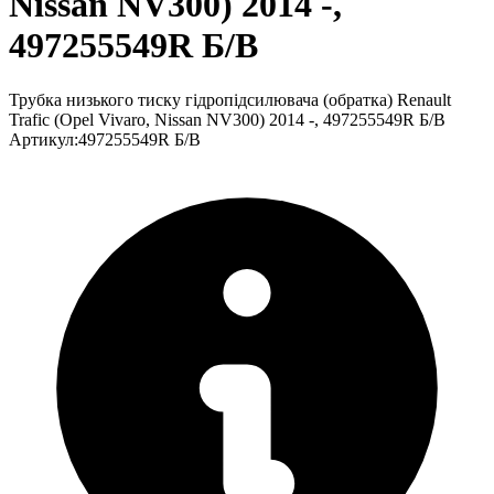
Nissan NV300) 2014 -,
497255549R Б/В
Трубка низького тиску гідропідсилювача (обратка) Renault
Trafic (Opel Vivaro, Nissan NV300) 2014 -, 497255549R Б/В
Артикул
:
497255549R Б/В