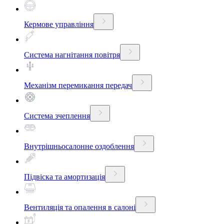
Кермове управління
Система нагнітання повітря
Механізм перемикання передач
Система зчеплення
Внутрішньосалонне оздоблення
Підвіска та амортизація
Вентиляція та опалення в салоні