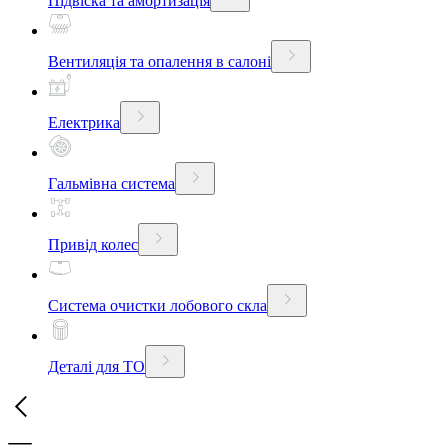
Підвіска та амортизація
Вентиляція та опалення в салоні
Електрика
Гальмівна система
Привід колес
Система очистки лобового скла
Деталі для ТО