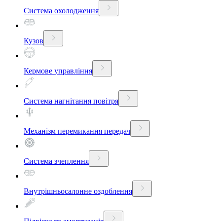
Система охолодження
Кузов
Кермове управління
Система нагнітання повітря
Механізм перемикання передач
Система зчеплення
Внутрішньосалонне оздоблення