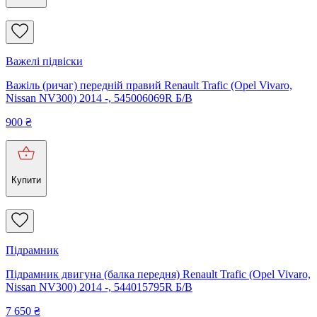
Важелі підвіски
Важіль (ричаг) передній правий Renault Trafic (Opel Vivaro,
Nissan NV300) 2014 -, 545006069R Б/В
900
₴
Купити
Підрамник
Підрамник двигуна (балка передня) Renault Trafic (Opel Vivaro,
Nissan NV300) 2014 -, 544015795R Б/В
7 650
₴