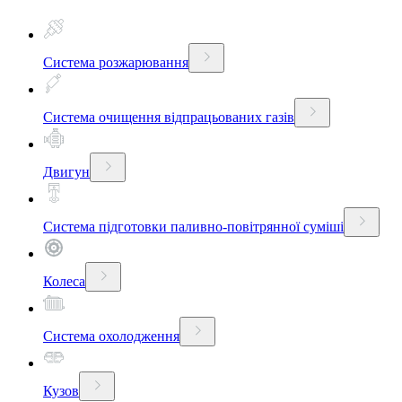
Система розжарювання
Система очищення відпрацьованих газів
Двигун
Система підготовки паливно-повітрянної суміші
Колеса
Система охолодження
Кузов