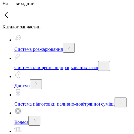
Нд
—
вихідний
Каталог запчастин
Система розжарювання
Система очищення відпрацьованих газів
Двигун
Система підготовки паливно-повітрянної суміші
Колеса