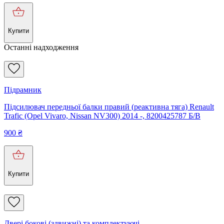
Купити
Останні надходження
Підрамник
Підсилювач передньої балки правий (реактивна тяга) Renault
Trafic (Opel Vivaro, Nissan NV300) 2014 -, 8200425787 Б/В
900
₴
Купити
Двері бокові (здвижні) та комплектуючі