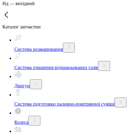
Нд
—
вихідний
Каталог запчастин
Система розжарювання
Система очищення відпрацьованих газів
Двигун
Система підготовки паливно-повітрянної суміші
Колеса