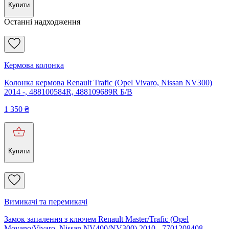
Купити
Останні надходження
Кермова колонка
Колонка кермова Renault Trafic (Opel Vivaro, Nissan NV300)
2014 -, 488100584R, 488109689R Б/В
1 350
₴
Купити
Вимикачі та перемикачі
Замок запалення з ключем Renault Master/Trafic (Opel
Movano/Vivaro, Nissan NV400/NV300) 2010-, 7701208408