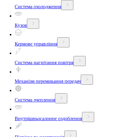
Система охолодження
Кузов
Кермове управління
Система нагнітання повітря
Механізм перемикання передач
Система зчеплення
Внутрішньосалонне оздоблення