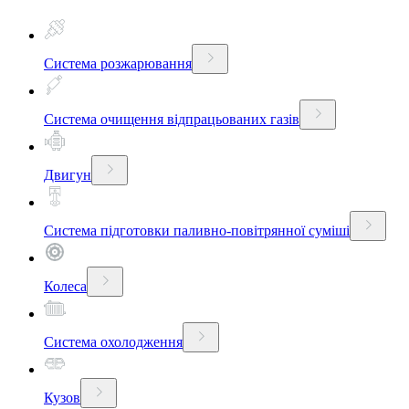
Система розжарювання
Система очищення відпрацьованих газів
Двигун
Система підготовки паливно-повітрянної суміші
Колеса
Система охолодження
Кузов