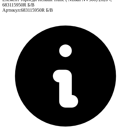
683115950R Б/В
Артикул
:
683115950R Б/В