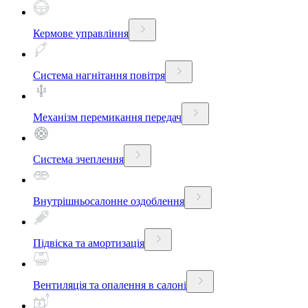
Кермове управління
Система нагнітання повітря
Механізм перемикання передач
Система зчеплення
Внутрішньосалонне оздоблення
Підвіска та амортизація
Вентиляція та опалення в салоні