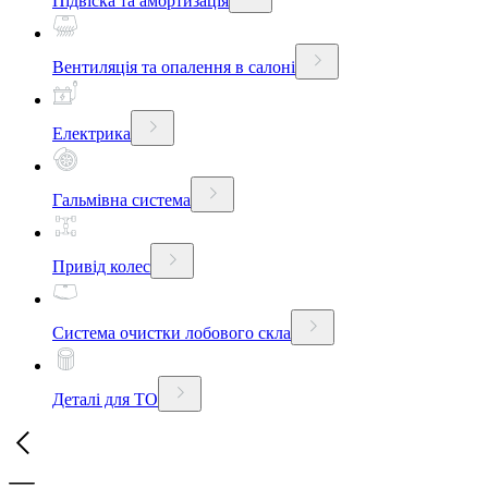
Підвіска та амортизація
Вентиляція та опалення в салоні
Електрика
Гальмівна система
Привід колес
Система очистки лобового скла
Деталі для ТО