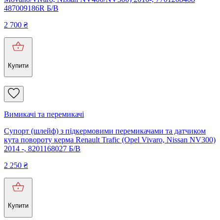
487009186R Б/В
2 700
₴
Купити
Вимикачі та перемикачі
Супорт (шлейф) з підкермовими перемикачами та датчиком
кута повороту керма Renault Trafic (Opel Vivaro, Nissan NV300)
2014 -, 8201168027 Б/В
2 250
₴
Купити