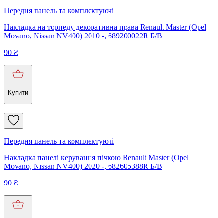
Передня панель та комплектуючі
Накладка на торпеду декоративна права Renault Master (Opel
Movano, Nissan NV400) 2010 -, 689200022R Б/В
90
₴
Купити
Передня панель та комплектуючі
Накладка панелі керування пічкою Renault Master (Opel
Movano, Nissan NV400) 2020 -, 682605388R Б/В
90
₴