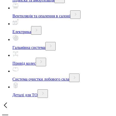
Підвіска та амортизація
Вентиляція та опалення в салоні
Електрика
Гальмівна система
Привід колес
Система очистки лобового скла
Деталі для ТО