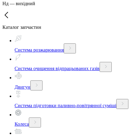
Нд
—
вихідний
Каталог запчастин
Система розжарювання
Система очищення відпрацьованих газів
Двигун
Система підготовки паливно-повітрянної суміші
Колеса