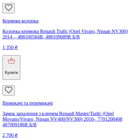
Кермова колонка
Колонка кермова Renault Trafic (Opel Vivaro, Nissan NV300)
2014 -, 488100584R, 488109689R Б/В
1 350
₴
Купити
Вимикачі та перемикачі
Замок запалення з ключем Renault Master/Trafic (Opel
Movano/Vivaro, Nissan NV400/NV300) 2010-, 7701208408
487009186R Б/В
2 700
₴