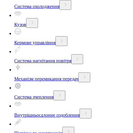
Система охолодження
Кузов
Кермове управління
Система нагнітання повітря
Механізм перемикання передач
Система зчеплення
Внутрішньосалонне оздоблення