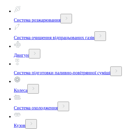
Система розжарювання
Система очищення відпрацьованих газів
Двигун
Система підготовки паливно-повітрянної суміші
Колеса
Система охолодження
Кузов