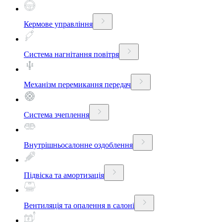
Кермове управління
Система нагнітання повітря
Механізм перемикання передач
Система зчеплення
Внутрішньосалонне оздоблення
Підвіска та амортизація
Вентиляція та опалення в салоні