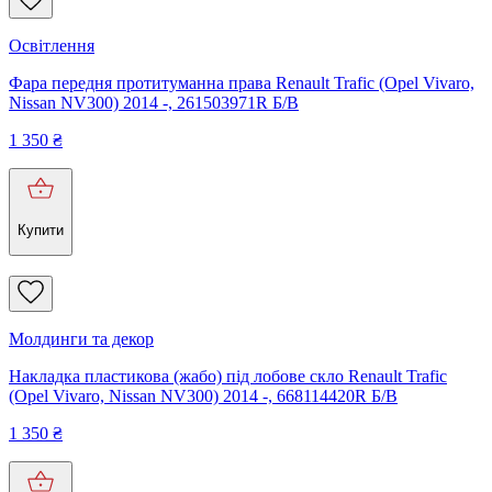
Освітлення
Фара передня протитуманна права Renault Trafic (Opel Vivaro,
Nissan NV300) 2014 -, 261503971R Б/В
1 350
₴
Купити
Молдинги та декор
Накладка пластикова (жабо) під лобове скло Renault Trafic
(Opel Vivaro, Nissan NV300) 2014 -, 668114420R Б/В
1 350
₴