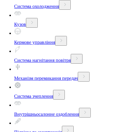
Система охолодження
Кузов
Кермове управління
Система нагнітання повітря
Механізм перемикання передач
Система зчеплення
Внутрішньосалонне оздоблення