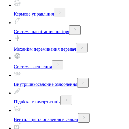
Кермове управління
Система нагнітання повітря
Механізм перемикання передач
Система зчеплення
Внутрішньосалонне оздоблення
Підвіска та амортизація
Вентиляція та опалення в салоні