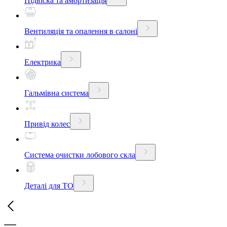
Підвіска та амортизація
Вентиляція та опалення в салоні
Електрика
Гальмівна система
Привід колес
Система очистки лобового скла
Деталі для ТО