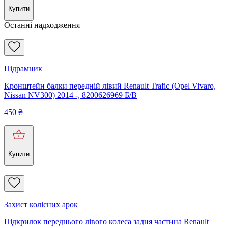
Купити
Останні надходження
Підрамник
Кронштейн балки передній лівий Renault Trafic (Opel Vivaro,
Nissan NV300) 2014 -, 8200626969 Б/В
450
₴
Купити
Захист колісних арок
Підкрилок переднього лівого колеса задня частина Renault