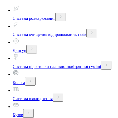
Система розжарювання
Система очищення відпрацьованих газів
Двигун
Система підготовки паливно-повітрянної суміші
Колеса
Система охолодження
Кузов