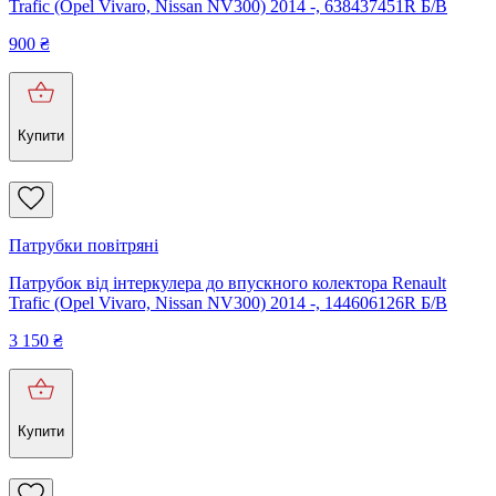
Trafic (Opel Vivaro, Nissan NV300) 2014 -, 638437451R Б/В
900
₴
Купити
Патрубки повітряні
Патрубок від інтеркулера до впускного колектора Renault
Trafic (Opel Vivaro, Nissan NV300) 2014 -, 144606126R Б/В
3 150
₴
Купити