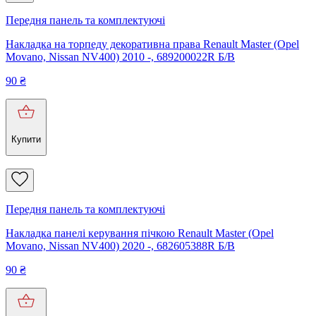
Передня панель та комплектуючі
Накладка на торпеду декоративна права Renault Master (Opel
Movano, Nissan NV400) 2010 -, 689200022R Б/В
90
₴
Купити
Передня панель та комплектуючі
Накладка панелі керування пічкою Renault Master (Opel
Movano, Nissan NV400) 2020 -, 682605388R Б/В
90
₴