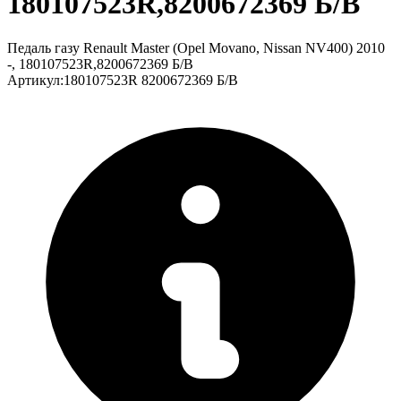
180107523R,8200672369 Б/В
Педаль газу Renault Master (Opel Movano, Nissan NV400) 2010
-, 180107523R,8200672369 Б/В
Артикул
:
180107523R 8200672369 Б/В