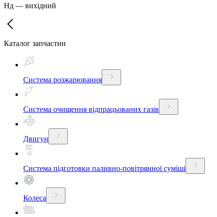
Нд
—
вихідний
Каталог запчастин
Система розжарювання
Система очищення відпрацьованих газів
Двигун
Система підготовки паливно-повітрянної суміші
Колеса