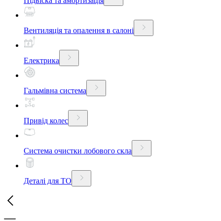
Підвіска та амортизація
Вентиляція та опалення в салоні
Електрика
Гальмівна система
Привід колес
Система очистки лобового скла
Деталі для ТО