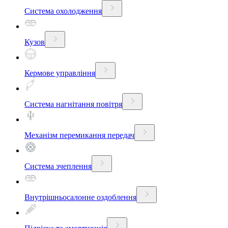
Система охолодження
Кузов
Кермове управління
Система нагнітання повітря
Механізм перемикання передач
Система зчеплення
Внутрішньосалонне оздоблення