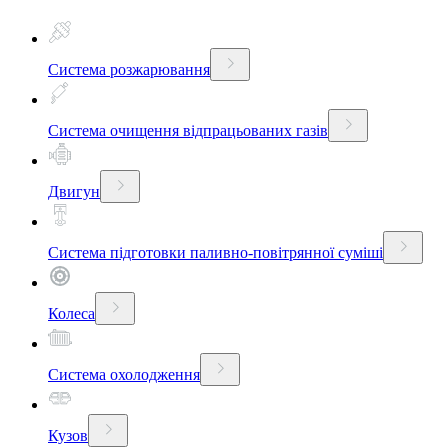
Система розжарювання
Система очищення відпрацьованих газів
Двигун
Система підготовки паливно-повітрянної суміші
Колеса
Система охолодження
Кузов