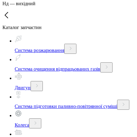
Нд
—
вихідний
Каталог запчастин
Система розжарювання
Система очищення відпрацьованих газів
Двигун
Система підготовки паливно-повітрянної суміші
Колеса