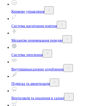
Кермове управління
Система нагнітання повітря
Механізм перемикання передач
Система зчеплення
Внутрішньосалонне оздоблення
Підвіска та амортизація
Вентиляція та опалення в салоні