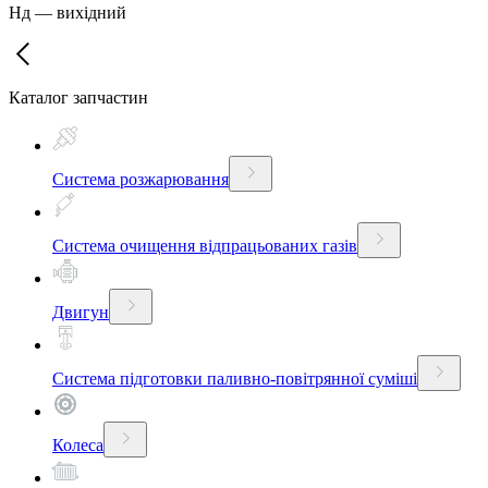
Нд
—
вихідний
Каталог запчастин
Система розжарювання
Система очищення відпрацьованих газів
Двигун
Система підготовки паливно-повітрянної суміші
Колеса