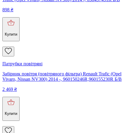
898
₴
Купити
Патрубки повітряні
Забірник повітря (повітряного фільтра) Renault Trafic (Opel
Vivaro, Nissan NV300) 2014 -, 960150246R,960155230R Б/В
2 469
₴
Купити