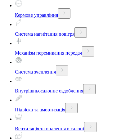
Кермове управління
Система нагнітання повітря
Механізм перемикання передач
Система зчеплення
Внутрішньосалонне оздоблення
Підвіска та амортизація
Вентиляція та опалення в салоні