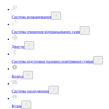
Система розжарювання
Система очищення відпрацьованих газів
Двигун
Система підготовки паливно-повітрянної суміші
Колеса
Система охолодження
Кузов