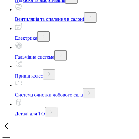
Підвіска та амортизація
Вентиляція та опалення в салоні
Електрика
Гальмівна система
Привід колес
Система очистки лобового скла
Деталі для ТО