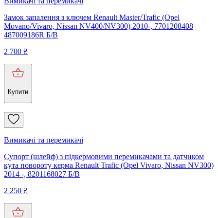
Вимикачі та перемикачі
Замок запалення з ключем Renault Master/Trafic (Opel
Movano/Vivaro, Nissan NV400/NV300) 2010-, 7701208408
487009186R Б/В
2 700
₴
Купити
Вимикачі та перемикачі
Супорт (шлейф) з підкермовими перемикачами та датчиком
кута повороту керма Renault Trafic (Opel Vivaro, Nissan NV300)
2014 -, 8201168027 Б/В
2 250
₴