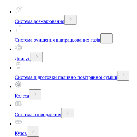
Система розжарювання
Система очищення відпрацьованих газів
Двигун
Система підготовки паливно-повітрянної суміші
Колеса
Система охолодження
Кузов