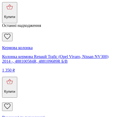
Купити
Останні надходження
Кермова колонка
Колонка кермова Renault Trafic (Opel Vivaro, Nissan NV300)
2014 -, 488100584R, 488109689R Б/В
1 350
₴
Купити