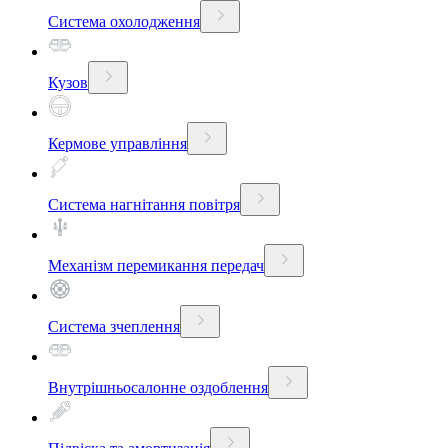
Система охолодження
Кузов
Кермове управління
Система нагнітання повітря
Механізм перемикання передач
Система зчеплення
Внутрішньосалонне оздоблення