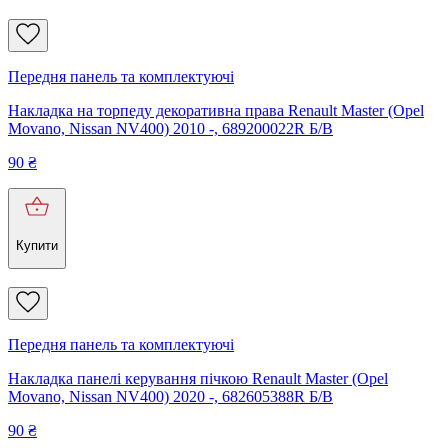
Передня панель та комплектуючі
Накладка на торпеду декоративна права Renault Master (Opel
Movano, Nissan NV400) 2010 -, 689200022R Б/В
90
₴
Купити
Передня панель та комплектуючі
Накладка панелі керування пічкою Renault Master (Opel
Movano, Nissan NV400) 2020 -, 682605388R Б/В
90
₴