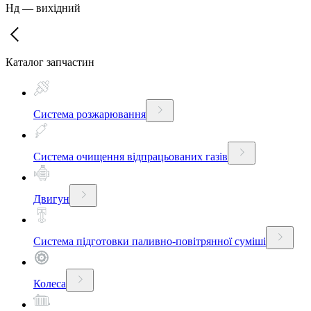
Нд
—
вихідний
Каталог запчастин
Система розжарювання
Система очищення відпрацьованих газів
Двигун
Система підготовки паливно-повітрянної суміші
Колеса