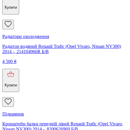
Купити
Радіатори охолодження
Радіатор водяний Renault Trafic (Opel Vivaro, Nissan NV300)
2014 -, 214104966R Б/В
4 500
₴
Купити
Підрамник
Кронштейн балки передній лівий Renault Trafic (Opel Vivaro,
Nissan NV300) 2014 -, 8200626969 Б/В