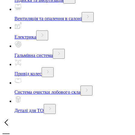
Підвіска та амортизація
Вентиляція та опалення в салоні
Електрика
Гальмівна система
Привід колес
Система очистки лобового скла
Деталі для ТО