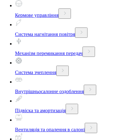
Кермове управління
Система нагнітання повітря
Механізм перемикання передач
Система зчеплення
Внутрішньосалонне оздоблення
Підвіска та амортизація
Вентиляція та опалення в салоні