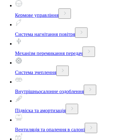
Кермове управління
Система нагнітання повітря
Механізм перемикання передач
Система зчеплення
Внутрішньосалонне оздоблення
Підвіска та амортизація
Вентиляція та опалення в салоні