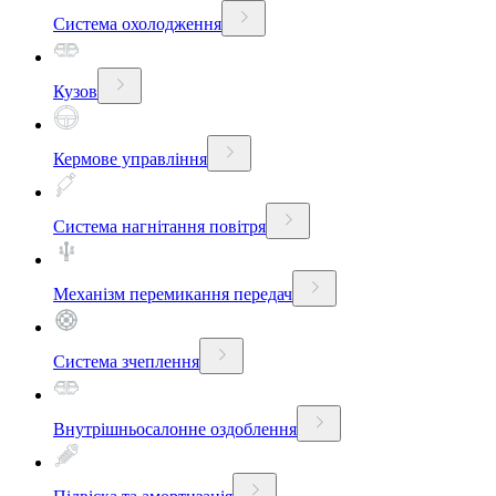
Система охолодження
Кузов
Кермове управління
Система нагнітання повітря
Механізм перемикання передач
Система зчеплення
Внутрішньосалонне оздоблення