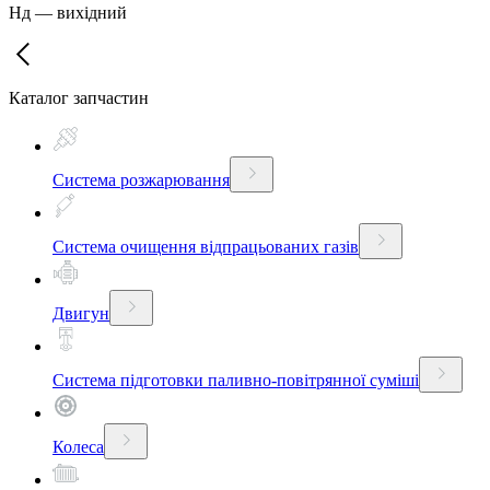
Нд
—
вихідний
Каталог запчастин
Система розжарювання
Система очищення відпрацьованих газів
Двигун
Система підготовки паливно-повітрянної суміші
Колеса