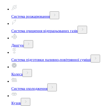
Система розжарювання
Система очищення відпрацьованих газів
Двигун
Система підготовки паливно-повітрянної суміші
Колеса
Система охолодження
Кузов