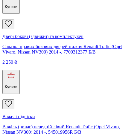
Купити
Двері бокові (здвижні) та комплектуючі
Салазка правих бокових дверей нижня Renault Trafic (Opel
Vivaro, Nissan NV300) 2014 -, 7700312377 Б/В
2 250
₴
Купити
Важелі підвіски
Важіль (ричаг) передній лівий Renault Trafic (Opel Vivaro,
Nissan NV300) 2014 -, 545019956R Б/В