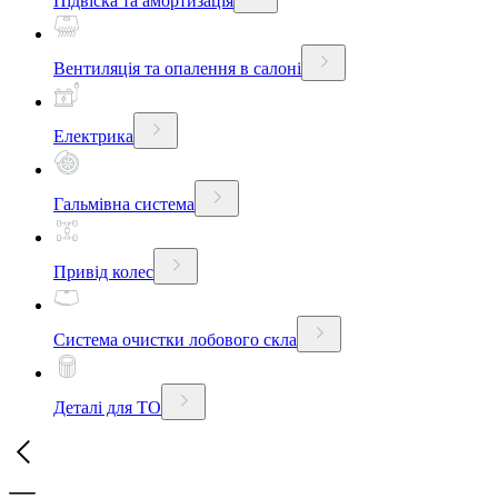
Підвіска та амортизація
Вентиляція та опалення в салоні
Електрика
Гальмівна система
Привід колес
Система очистки лобового скла
Деталі для ТО