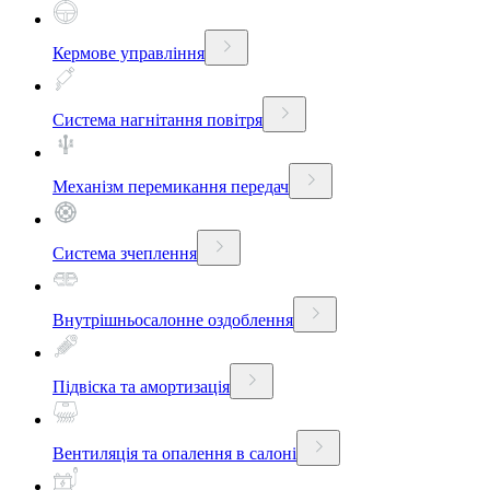
Кермове управління
Система нагнітання повітря
Механізм перемикання передач
Система зчеплення
Внутрішньосалонне оздоблення
Підвіска та амортизація
Вентиляція та опалення в салоні