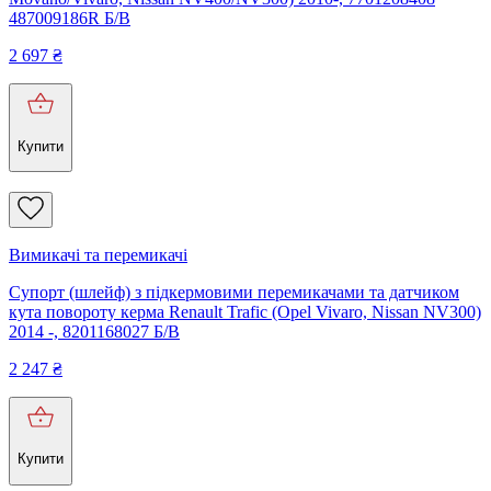
487009186R Б/В
2 697
₴
Купити
Вимикачі та перемикачі
Супорт (шлейф) з підкермовими перемикачами та датчиком
кута повороту керма Renault Trafic (Opel Vivaro, Nissan NV300)
2014 -, 8201168027 Б/В
2 247
₴
Купити