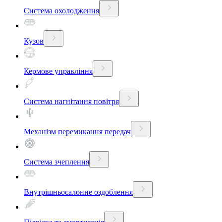
Система охолодження
Кузов
Кермове управління
Система нагнітання повітря
Механізм перемикання передач
Система зчеплення
Внутрішньосалонне оздоблення