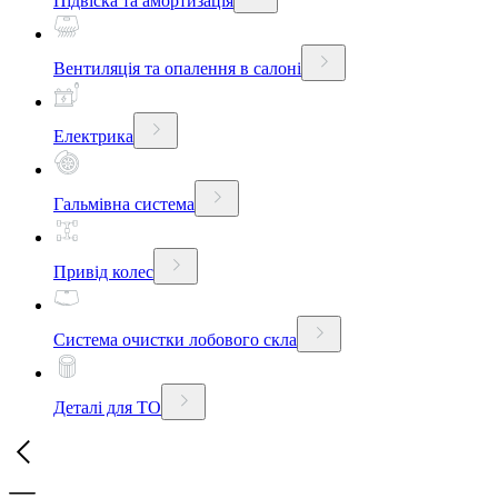
Підвіска та амортизація
Вентиляція та опалення в салоні
Електрика
Гальмівна система
Привід колес
Система очистки лобового скла
Деталі для ТО