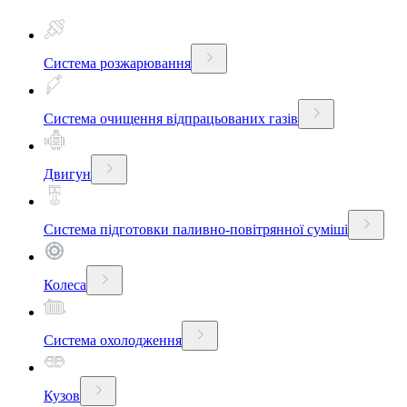
Система розжарювання
Система очищення відпрацьованих газів
Двигун
Система підготовки паливно-повітрянної суміші
Колеса
Система охолодження
Кузов