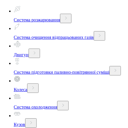
Система розжарювання
Система очищення відпрацьованих газів
Двигун
Система підготовки паливно-повітрянної суміші
Колеса
Система охолодження
Кузов