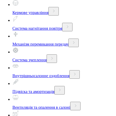
Кермове управління
Система нагнітання повітря
Механізм перемикання передач
Система зчеплення
Внутрішньосалонне оздоблення
Підвіска та амортизація
Вентиляція та опалення в салоні