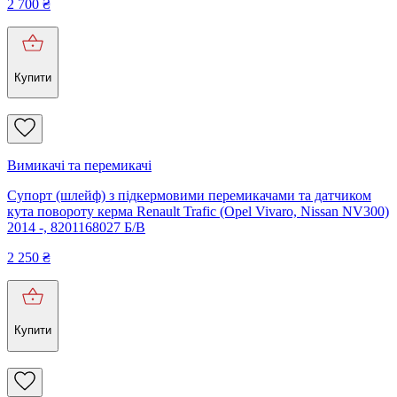
2 700
₴
Купити
Вимикачі та перемикачі
Супорт (шлейф) з підкермовими перемикачами та датчиком
кута повороту керма Renault Trafic (Opel Vivaro, Nissan NV300)
2014 -, 8201168027 Б/В
2 250
₴
Купити