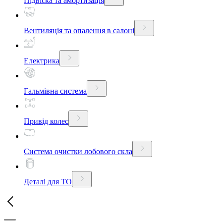
Підвіска та амортизація
Вентиляція та опалення в салоні
Електрика
Гальмівна система
Привід колес
Система очистки лобового скла
Деталі для ТО