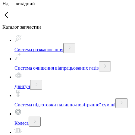
Нд
—
вихідний
Каталог запчастин
Система розжарювання
Система очищення відпрацьованих газів
Двигун
Система підготовки паливно-повітрянної суміші
Колеса