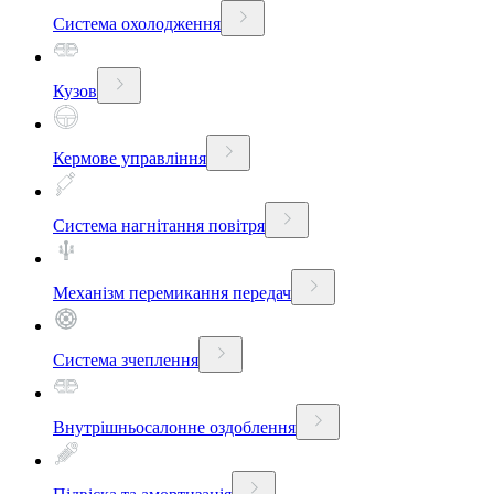
Система охолодження
Кузов
Кермове управління
Система нагнітання повітря
Механізм перемикання передач
Система зчеплення
Внутрішньосалонне оздоблення