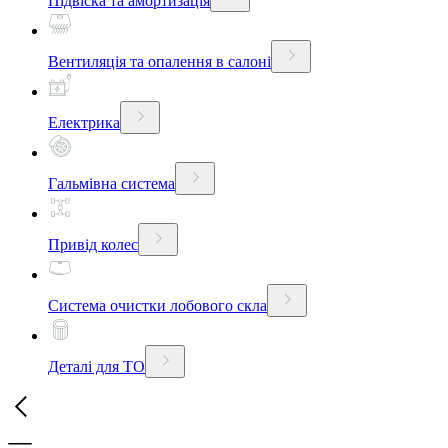
Підвіска та амортизація
Вентиляція та опалення в салоні
Електрика
Гальмівна система
Привід колес
Система очистки лобового скла
Деталі для ТО