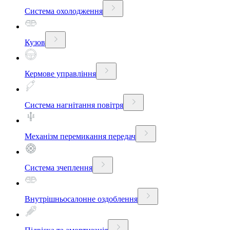
Система охолодження
Кузов
Кермове управління
Система нагнітання повітря
Механізм перемикання передач
Система зчеплення
Внутрішньосалонне оздоблення