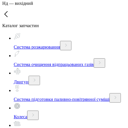
Нд
—
вихідний
Каталог запчастин
Система розжарювання
Система очищення відпрацьованих газів
Двигун
Система підготовки паливно-повітрянної суміші
Колеса