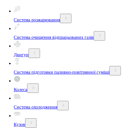
Система розжарювання
Система очищення відпрацьованих газів
Двигун
Система підготовки паливно-повітрянної суміші
Колеса
Система охолодження
Кузов