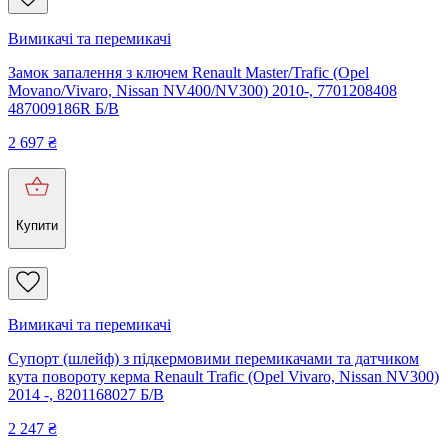
Вимикачі та перемикачі
Замок запалення з ключем Renault Master/Trafic (Opel
Movano/Vivaro, Nissan NV400/NV300) 2010-, 7701208408
487009186R Б/В
2 697
₴
Купити
Вимикачі та перемикачі
Супорт (шлейф) з підкермовими перемикачами та датчиком
кута повороту керма Renault Trafic (Opel Vivaro, Nissan NV300)
2014 -, 8201168027 Б/В
2 247
₴