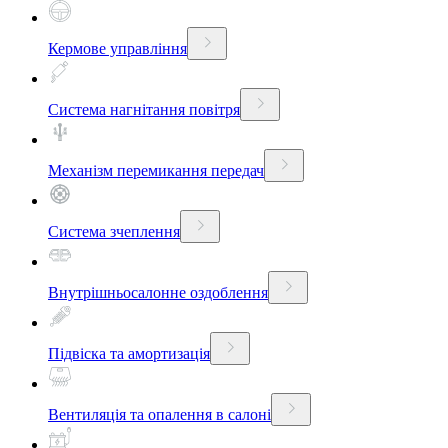
Кермове управління
Система нагнітання повітря
Механізм перемикання передач
Система зчеплення
Внутрішньосалонне оздоблення
Підвіска та амортизація
Вентиляція та опалення в салоні