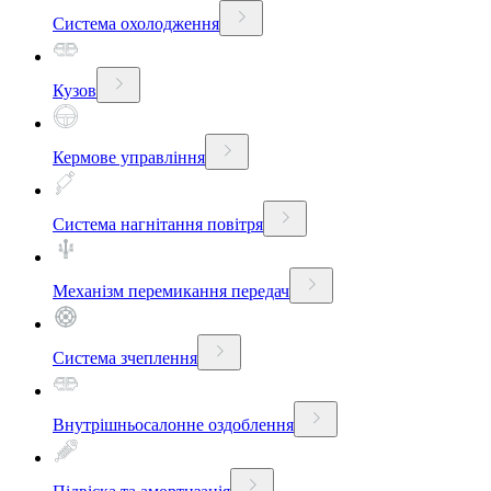
Система охолодження
Кузов
Кермове управління
Система нагнітання повітря
Механізм перемикання передач
Система зчеплення
Внутрішньосалонне оздоблення