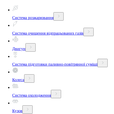
Система розжарювання
Система очищення відпрацьованих газів
Двигун
Система підготовки паливно-повітрянної суміші
Колеса
Система охолодження
Кузов