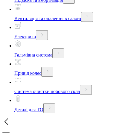
Підвіска та амортизація
Вентиляція та опалення в салоні
Електрика
Гальмівна система
Привід колес
Система очистки лобового скла
Деталі для ТО