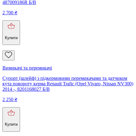
487009186R Б/В
2 700
₴
Купити
Вимикачі та перемикачі
Супорт (шлейф) з підкермовими перемикачами та датчиком
кута повороту керма Renault Trafic (Opel Vivaro, Nissan NV300)
2014 -, 8201168027 Б/В
2 250
₴
Купити