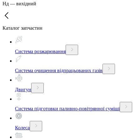
Нд
—
вихідний
Каталог запчастин
Система розжарювання
Система очищення відпрацьованих газів
Двигун
Система підготовки паливно-повітрянної суміші
Колеса