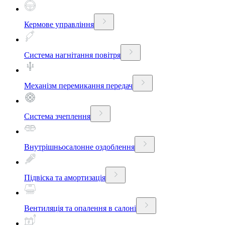
Кермове управління
Система нагнітання повітря
Механізм перемикання передач
Система зчеплення
Внутрішньосалонне оздоблення
Підвіска та амортизація
Вентиляція та опалення в салоні