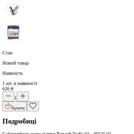
Стан
Новий товар
Наявність
1 шт. в наявності
626
₴
1
Купити
Подробиці
Cайлентблок задньої тяги Renault Trafic 01,- 36525 01