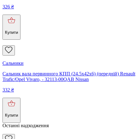
326
₴
Купити
Сальники
Сальник вала первинного КПП (24.5x42x6) (передній) Renault
Trafic/Opel Vivaro, - 32113-00QAB Nissan
332
₴
Купити
Останні надходження