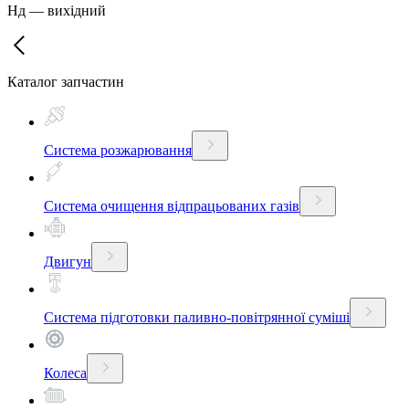
Нд
—
вихідний
Каталог запчастин
Система розжарювання
Система очищення відпрацьованих газів
Двигун
Система підготовки паливно-повітрянної суміші
Колеса