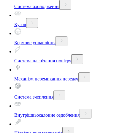
Система охолодження
Кузов
Кермове управління
Система нагнітання повітря
Механізм перемикання передач
Система зчеплення
Внутрішньосалонне оздоблення