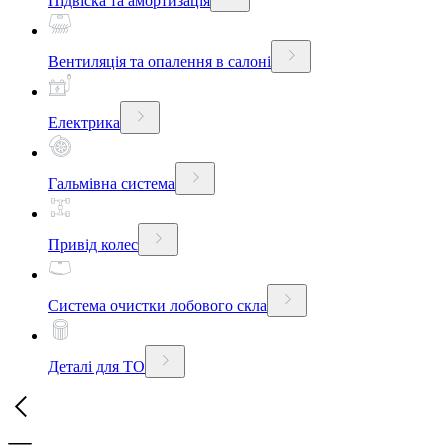
Підвіска та амортизація
Вентиляція та опалення в салоні
Електрика
Гальмівна система
Привід колес
Система очистки лобового скла
Деталі для ТО