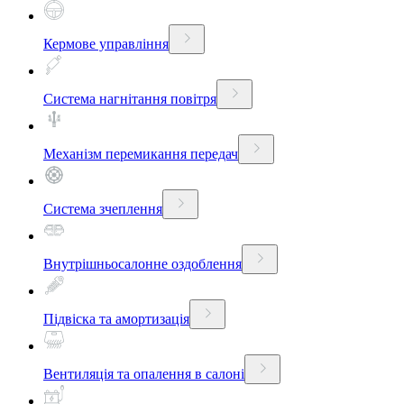
Кермове управління
Система нагнітання повітря
Механізм перемикання передач
Система зчеплення
Внутрішньосалонне оздоблення
Підвіска та амортизація
Вентиляція та опалення в салоні