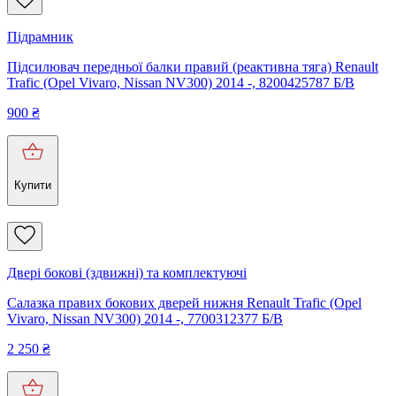
Підрамник
Підсилювач передньої балки правий (реактивна тяга) Renault
Trafic (Opel Vivaro, Nissan NV300) 2014 -, 8200425787 Б/В
900
₴
Купити
Двері бокові (здвижні) та комплектуючі
Салазка правих бокових дверей нижня Renault Trafic (Opel
Vivaro, Nissan NV300) 2014 -, 7700312377 Б/В
2 250
₴