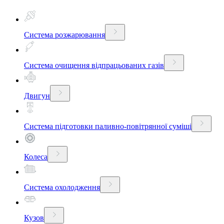
Система розжарювання
Система очищення відпрацьованих газів
Двигун
Система підготовки паливно-повітрянної суміші
Колеса
Система охолодження
Кузов