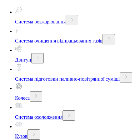
Система розжарювання
Система очищення відпрацьованих газів
Двигун
Система підготовки паливно-повітрянної суміші
Колеса
Система охолодження
Кузов