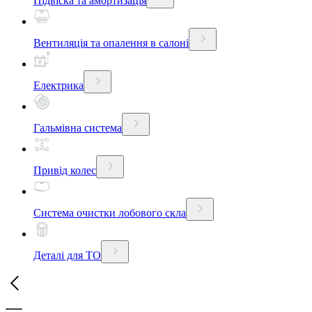
Підвіска та амортизація
Вентиляція та опалення в салоні
Електрика
Гальмівна система
Привід колес
Система очистки лобового скла
Деталі для ТО