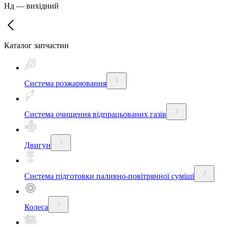
Нд
—
вихідний
Каталог запчастин
Система розжарювання
Система очищення відпрацьованих газів
Двигун
Система підготовки паливно-повітрянної суміші
Колеса