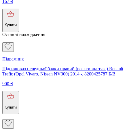
167
₴
Купити
Останні надходження
Підрамник
Підсилювач передньої балки правий (реактивна тяга) Renault
Trafic (Opel Vivaro, Nissan NV300) 2014 -, 8200425787 Б/В
900
₴
Купити