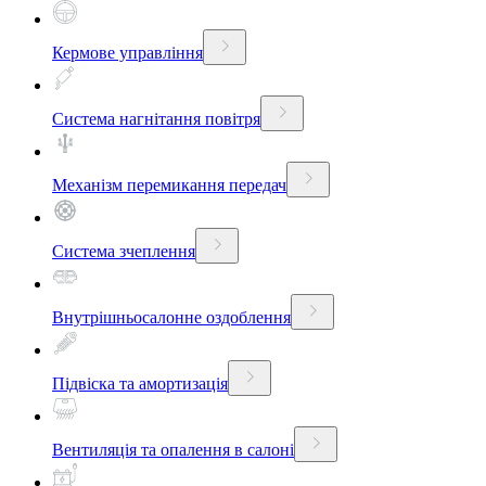
Кермове управління
Система нагнітання повітря
Механізм перемикання передач
Система зчеплення
Внутрішньосалонне оздоблення
Підвіска та амортизація
Вентиляція та опалення в салоні