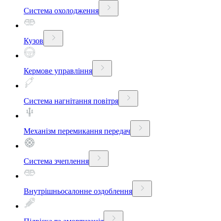
Система охолодження
Кузов
Кермове управління
Система нагнітання повітря
Механізм перемикання передач
Система зчеплення
Внутрішньосалонне оздоблення