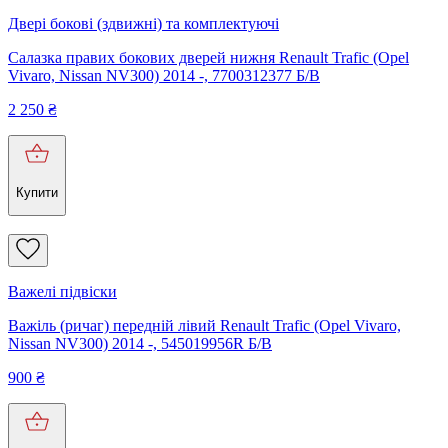
Двері бокові (здвижні) та комплектуючі
Салазка правих бокових дверей нижня Renault Trafic (Opel
Vivaro, Nissan NV300) 2014 -, 7700312377 Б/В
2 250
₴
Купити
Важелі підвіски
Важіль (ричаг) передній лівий Renault Trafic (Opel Vivaro,
Nissan NV300) 2014 -, 545019956R Б/В
900
₴