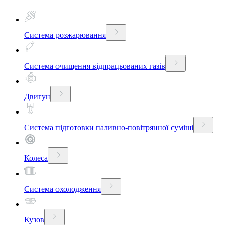
Система розжарювання
Система очищення відпрацьованих газів
Двигун
Система підготовки паливно-повітрянної суміші
Колеса
Система охолодження
Кузов