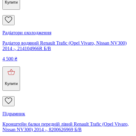
Купити
Радіатори охолодження
Радіатор водяний Renault Trafic (Opel Vivaro, Nissan NV300)
2014 -, 214104966R Б/В
4 500
₴
Купити
Підрамник
Кронштейн балки передній лівий Renault Trafic (Opel Vivaro,
Nissan NV300) 2014 -, 8200626969 Б/В