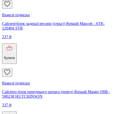
Важелі підвіски
Сайлентблок задньої ресори (серьгі) Renault Mascott - STR-
120404 STR
237
₴
Купити
Важелі підвіски
Сайлент-блок переднього ричага (перед) Renault Master,1998 -
590238 HUTCHINSON
337
₴