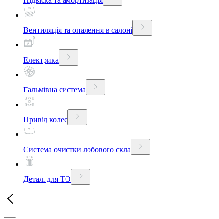
Підвіска та амортизація
Вентиляція та опалення в салоні
Електрика
Гальмівна система
Привід колес
Система очистки лобового скла
Деталі для ТО