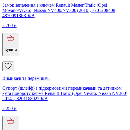
Замок запалення з ключем Renault Master/Trafic (Opel
Movano/Vivaro, Nissan NV400/NV300) 2010-, 7701208408
487009186R Б/В
2 700
₴
Купити
Вимикачі та перемикачі
Супорт (шлейф) з підкермовими перемикачами та датчиком
кута повороту керма Renault Trafic (Opel Vivaro, Nissan NV300)
2014 -, 8201168027 Б/В
2 250
₴