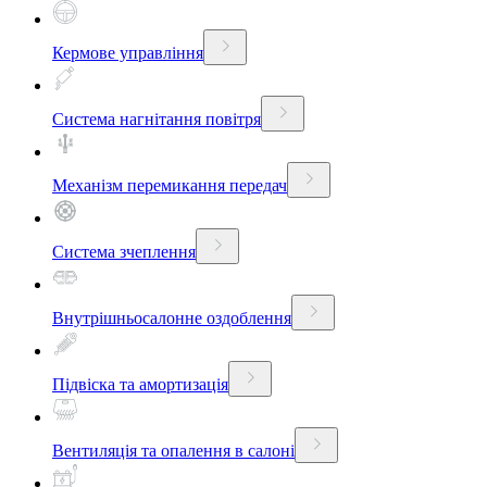
Кермове управління
Система нагнітання повітря
Механізм перемикання передач
Система зчеплення
Внутрішньосалонне оздоблення
Підвіска та амортизація
Вентиляція та опалення в салоні