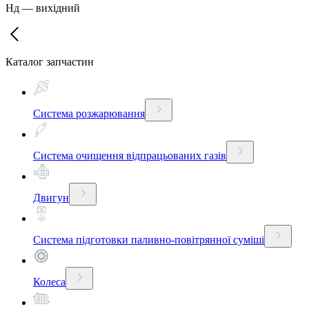
Нд
—
вихідний
Каталог запчастин
Система розжарювання
Система очищення відпрацьованих газів
Двигун
Система підготовки паливно-повітрянної суміші
Колеса