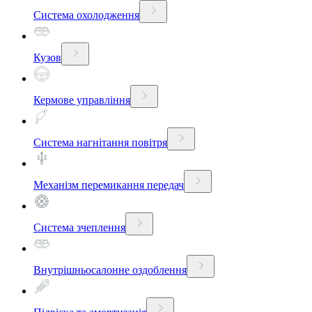
Система охолодження
Кузов
Кермове управління
Система нагнітання повітря
Механізм перемикання передач
Система зчеплення
Внутрішньосалонне оздоблення