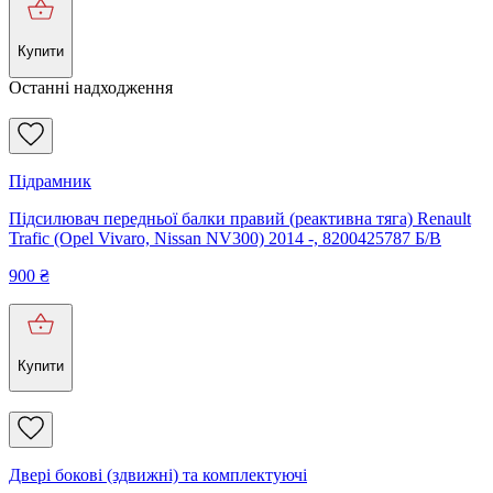
Купити
Останні надходження
Підрамник
Підсилювач передньої балки правий (реактивна тяга) Renault
Trafic (Opel Vivaro, Nissan NV300) 2014 -, 8200425787 Б/В
900
₴
Купити
Двері бокові (здвижні) та комплектуючі