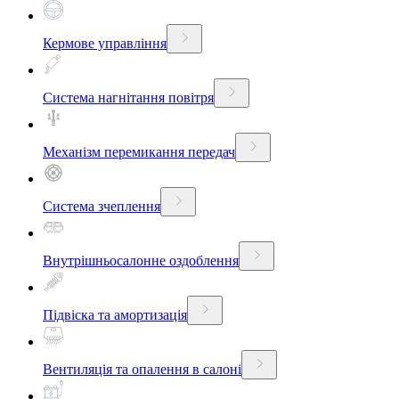
Кермове управління
Система нагнітання повітря
Механізм перемикання передач
Система зчеплення
Внутрішньосалонне оздоблення
Підвіска та амортизація
Вентиляція та опалення в салоні