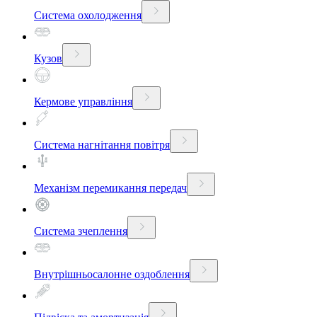
Система охолодження
Кузов
Кермове управління
Система нагнітання повітря
Механізм перемикання передач
Система зчеплення
Внутрішньосалонне оздоблення