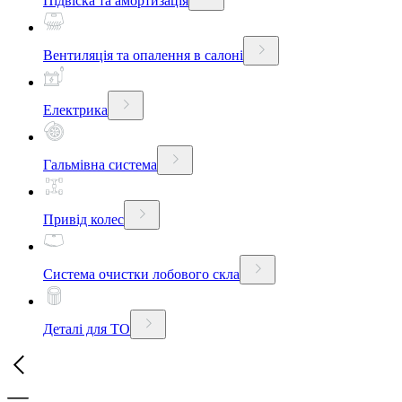
Підвіска та амортизація
Вентиляція та опалення в салоні
Електрика
Гальмівна система
Привід колес
Система очистки лобового скла
Деталі для ТО