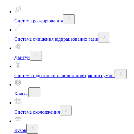
Система розжарювання
Система очищення відпрацьованих газів
Двигун
Система підготовки паливно-повітрянної суміші
Колеса
Система охолодження
Кузов