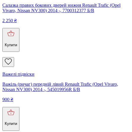
Салазка правих бокових дверей нижня Renault Trafic (Opel
Vivaro, Nissan NV300) 2014 -, 7700312377 Б/В
2 250
₴
Купити
Важелі підвіски
Важіль (ричаг) передній лівий Renault Trafic (Opel Vivaro,
Nissan NV300) 2014 -, 545019956R Б/В
900
₴
Купити