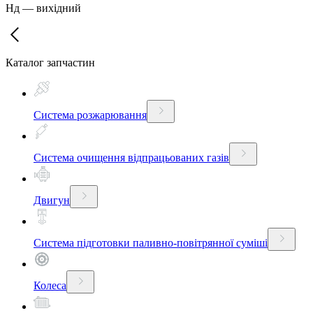
Нд
—
вихідний
Каталог запчастин
Система розжарювання
Система очищення відпрацьованих газів
Двигун
Система підготовки паливно-повітрянної суміші
Колеса