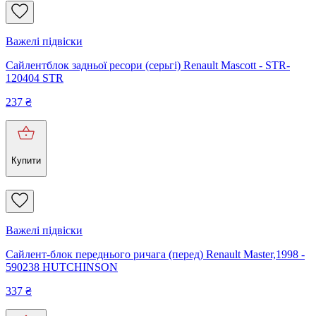
Важелі підвіски
Сайлентблок задньої ресори (серьгі) Renault Mascott - STR-
120404 STR
237
₴
Купити
Важелі підвіски
Сайлент-блок переднього ричага (перед) Renault Master,1998 -
590238 HUTCHINSON
337
₴