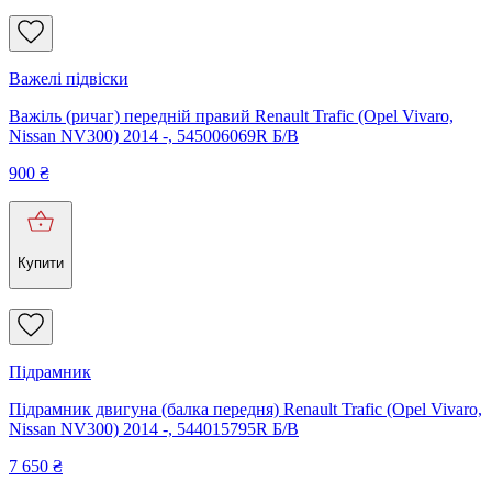
Важелі підвіски
Важіль (ричаг) передній правий Renault Trafic (Opel Vivaro,
Nissan NV300) 2014 -, 545006069R Б/В
900
₴
Купити
Підрамник
Підрамник двигуна (балка передня) Renault Trafic (Opel Vivaro,
Nissan NV300) 2014 -, 544015795R Б/В
7 650
₴