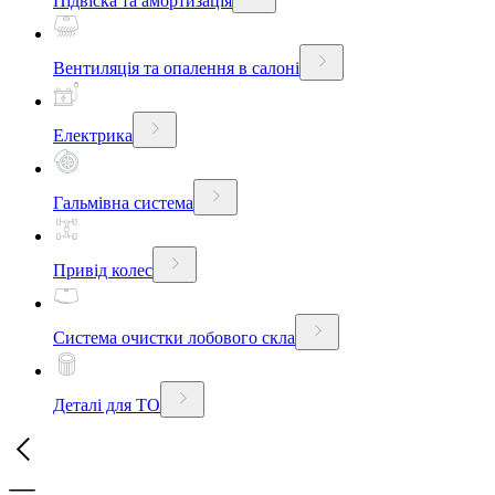
Підвіска та амортизація
Вентиляція та опалення в салоні
Електрика
Гальмівна система
Привід колес
Система очистки лобового скла
Деталі для ТО