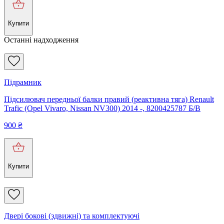
Купити
Останні надходження
Підрамник
Підсилювач передньої балки правий (реактивна тяга) Renault
Trafic (Opel Vivaro, Nissan NV300) 2014 -, 8200425787 Б/В
900
₴
Купити
Двері бокові (здвижні) та комплектуючі