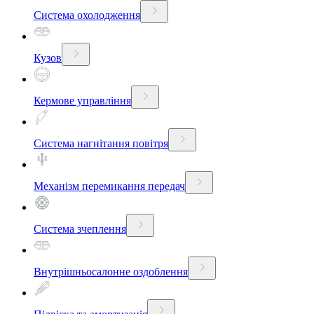
Система охолодження
Кузов
Кермове управління
Система нагнітання повітря
Механізм перемикання передач
Система зчеплення
Внутрішньосалонне оздоблення