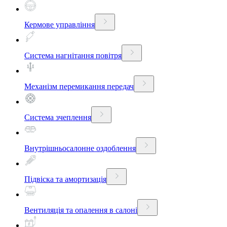
Кермове управління
Система нагнітання повітря
Механізм перемикання передач
Система зчеплення
Внутрішньосалонне оздоблення
Підвіска та амортизація
Вентиляція та опалення в салоні