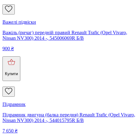
Важелі підвіски
Важіль (ричаг) передній правий Renault Trafic (Opel Vivaro,
Nissan NV300) 2014 -, 545006069R Б/В
900
₴
Купити
Підрамник
Підрамник двигуна (балка передня) Renault Trafic (Opel Vivaro,
Nissan NV300) 2014 -, 544015795R Б/В
7 650
₴