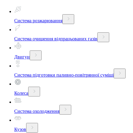
Система розжарювання
Система очищення відпрацьованих газів
Двигун
Система підготовки паливно-повітрянної суміші
Колеса
Система охолодження
Кузов