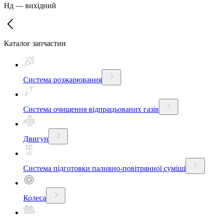
Нд
—
вихідний
Каталог запчастин
Система розжарювання
Система очищення відпрацьованих газів
Двигун
Система підготовки паливно-повітрянної суміші
Колеса