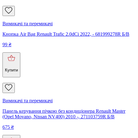
Вимикачі та перемикачі
Кнопка Air Bag Renault Trafic 2.0dCi 2022, - 681999278R Б/В
99
₴
Купити
Вимикачі та перемикачі
Панель керування пічкою без кондиціонера Renault Master
(Opel Movano, Nissan NV400) 2010 -, 271103759R Б/В
675
₴