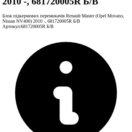
2010 -, 681720005R Б/В
Блок підкермових перемикачів Renault Master (Opel Movano,
Nissan NV400) 2010 -, 681720005R Б/В
Артикул
:
681720005R Б/В