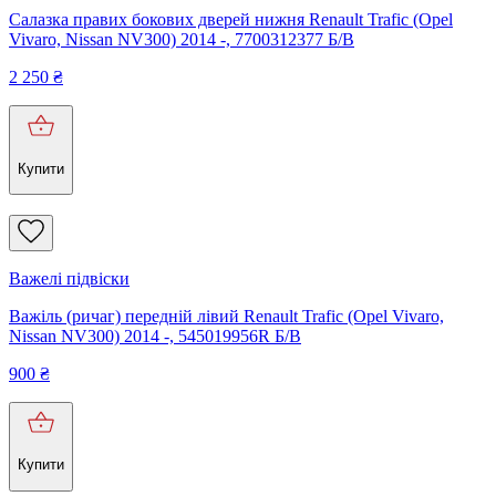
Салазка правих бокових дверей нижня Renault Trafic (Opel
Vivaro, Nissan NV300) 2014 -, 7700312377 Б/В
2 250
₴
Купити
Важелі підвіски
Важіль (ричаг) передній лівий Renault Trafic (Opel Vivaro,
Nissan NV300) 2014 -, 545019956R Б/В
900
₴
Купити