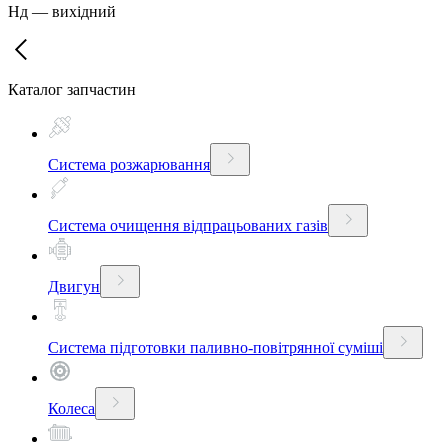
Нд
—
вихідний
Каталог запчастин
Система розжарювання
Система очищення відпрацьованих газів
Двигун
Система підготовки паливно-повітрянної суміші
Колеса