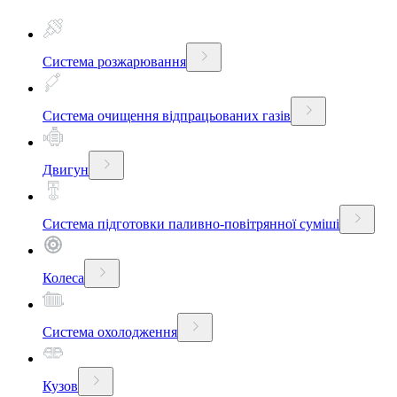
Система розжарювання
Система очищення відпрацьованих газів
Двигун
Система підготовки паливно-повітрянної суміші
Колеса
Система охолодження
Кузов