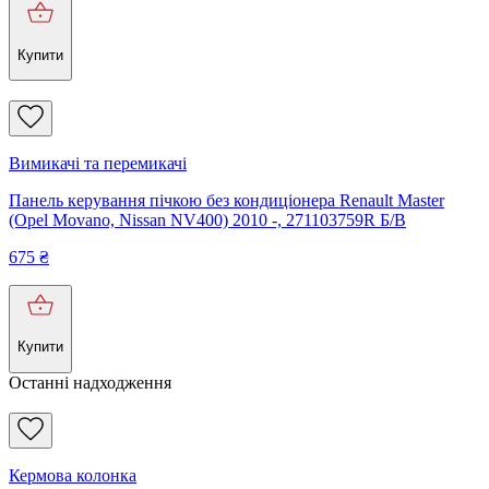
Купити
Вимикачі та перемикачі
Панель керування пічкою без кондиціонера Renault Master
(Opel Movano, Nissan NV400) 2010 -, 271103759R Б/В
675
₴
Купити
Останні надходження
Кермова колонка