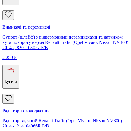
Вимикачі та перемикачі
Супорт (шлейф) з підкермовими перемикачами та датчиком
кута повороту керма Renault Trafic (Opel Vivaro, Nissan NV300)
2014 -, 8201168027 Б/В
2 250
₴
Купити
Радіатори охолодження
Радіатор водяний Renault Trafic (Opel Vivaro, Nissan NV300)
2014 -, 214104966R Б/В