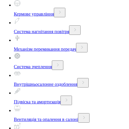
Кермове управління
Система нагнітання повітря
Механізм перемикання передач
Система зчеплення
Внутрішньосалонне оздоблення
Підвіска та амортизація
Вентиляція та опалення в салоні