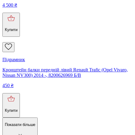
4 500
₴
Купити
Підрамник
Кронштейн балки передній лівий Renault Trafic (Opel Vivaro,
Nissan NV300) 2014 -, 8200626969 Б/В
450
₴
Купити
Показати більше