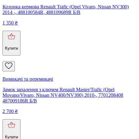
Колонка кермова Renault Trafic (Opel Vivaro, Nissan NV300)
2014 -, 488100584R, 488109689R Б/В
1 350
₴
Купити
Вимикачі та перемикачі
Замок запалення з ключем Renault Master/Trafic (Opel
Movano/Vivaro, Nissan NV400/NV300) 2010-, 7701208408
487009186R Б/В
2 700
₴
Купити