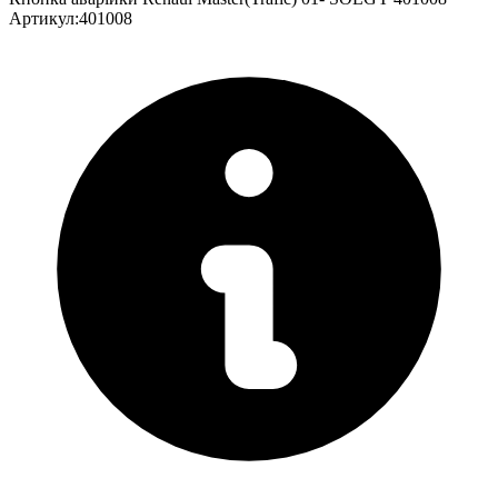
Артикул
:
401008