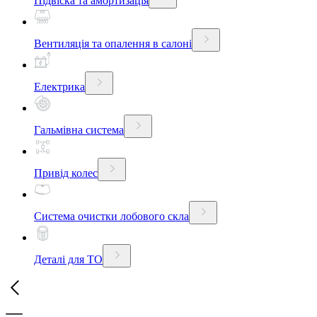
Підвіска та амортизація
Вентиляція та опалення в салоні
Електрика
Гальмівна система
Привід колес
Система очистки лобового скла
Деталі для ТО