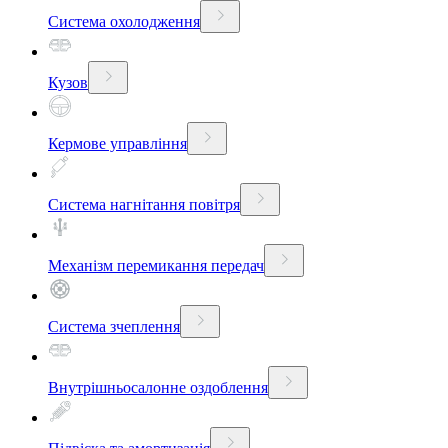
Система охолодження
Кузов
Кермове управління
Система нагнітання повітря
Механізм перемикання передач
Система зчеплення
Внутрішньосалонне оздоблення