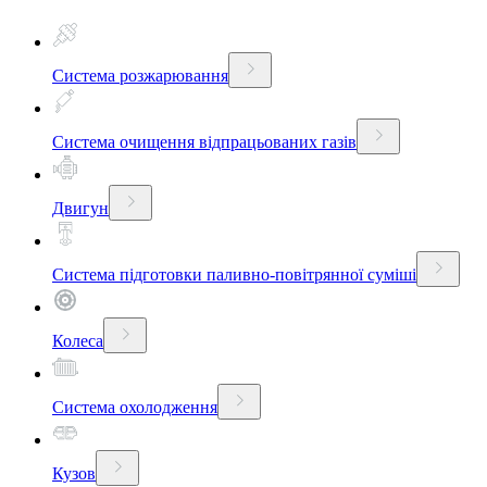
Система розжарювання
Система очищення відпрацьованих газів
Двигун
Система підготовки паливно-повітрянної суміші
Колеса
Система охолодження
Кузов