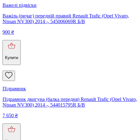
Важелі підвіски
Важіль (ричаг) передній правий Renault Trafic (Opel Vivaro,
Nissan NV300) 2014 -, 545006069R Б/В
900
₴
Купити
Підрамник
Підрамник двигуна (балка передня) Renault Trafic (Opel Vivaro,
Nissan NV300) 2014 -, 544015795R Б/В
7 650
₴