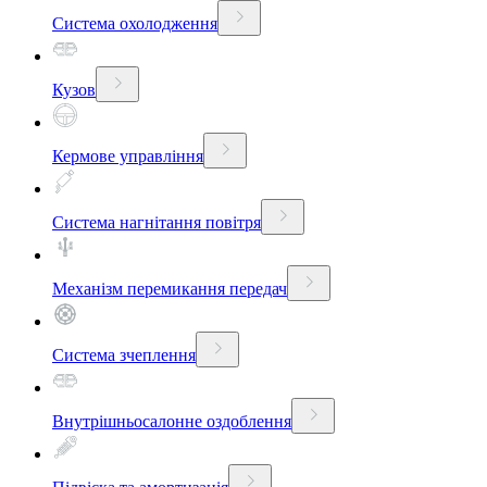
Система охолодження
Кузов
Кермове управління
Система нагнітання повітря
Механізм перемикання передач
Система зчеплення
Внутрішньосалонне оздоблення