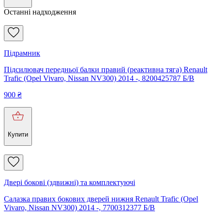
Останні надходження
Підрамник
Підсилювач передньої балки правий (реактивна тяга) Renault
Trafic (Opel Vivaro, Nissan NV300) 2014 -, 8200425787 Б/В
900
₴
Купити
Двері бокові (здвижні) та комплектуючі
Салазка правих бокових дверей нижня Renault Trafic (Opel
Vivaro, Nissan NV300) 2014 -, 7700312377 Б/В