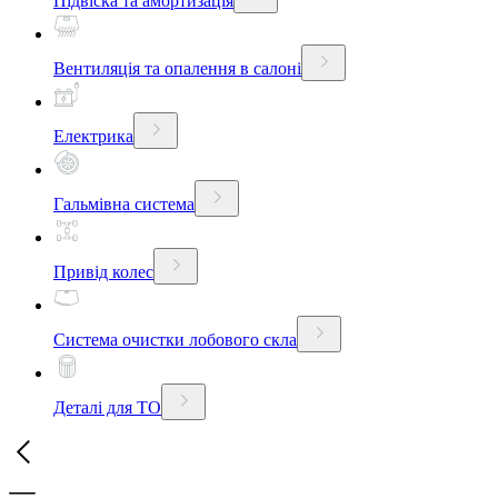
Підвіска та амортизація
Вентиляція та опалення в салоні
Електрика
Гальмівна система
Привід колес
Система очистки лобового скла
Деталі для ТО