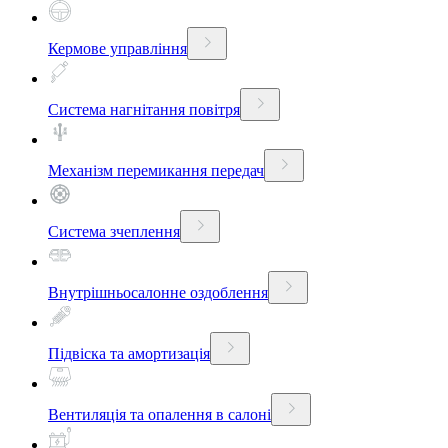
Кермове управління
Система нагнітання повітря
Механізм перемикання передач
Система зчеплення
Внутрішньосалонне оздоблення
Підвіска та амортизація
Вентиляція та опалення в салоні