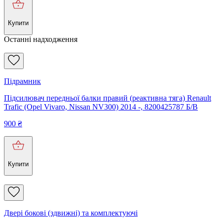
Купити
Останні надходження
Підрамник
Підсилювач передньої балки правий (реактивна тяга) Renault
Trafic (Opel Vivaro, Nissan NV300) 2014 -, 8200425787 Б/В
900
₴
Купити
Двері бокові (здвижні) та комплектуючі