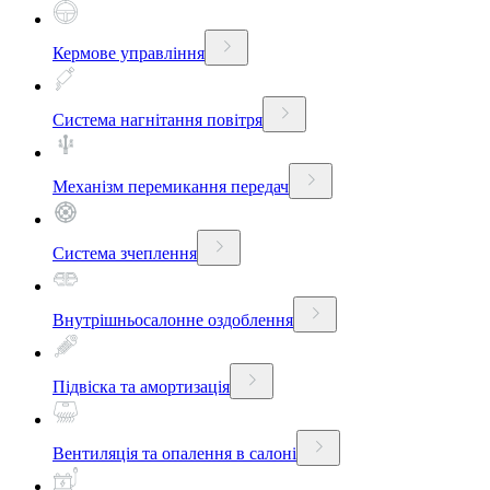
Кермове управління
Система нагнітання повітря
Механізм перемикання передач
Система зчеплення
Внутрішньосалонне оздоблення
Підвіска та амортизація
Вентиляція та опалення в салоні