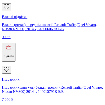
Важелі підвіски
Важіль (ричаг) передній правий Renault Trafic (Opel Vivaro,
Nissan NV300) 2014 -, 545006069R Б/В
900
₴
Купити
Підрамник
Підрамник двигуна (балка передня) Renault Trafic (Opel Vivaro,
Nissan NV300) 2014 -, 544015795R Б/В
7 650
₴