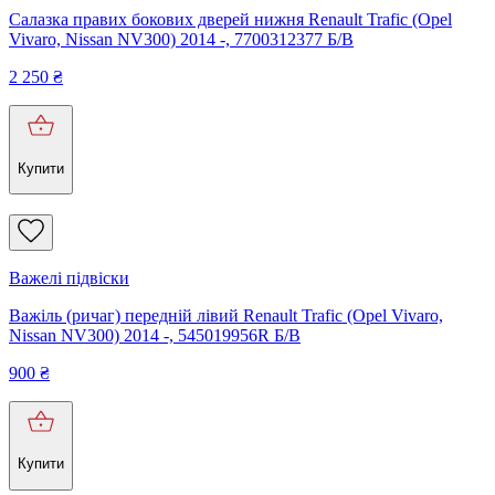
Салазка правих бокових дверей нижня Renault Trafic (Opel
Vivaro, Nissan NV300) 2014 -, 7700312377 Б/В
2 250
₴
Купити
Важелі підвіски
Важіль (ричаг) передній лівий Renault Trafic (Opel Vivaro,
Nissan NV300) 2014 -, 545019956R Б/В
900
₴
Купити