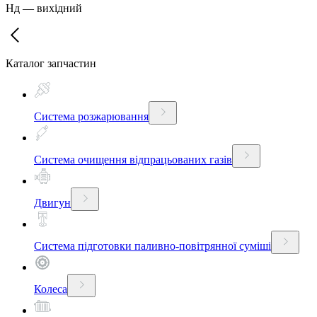
Нд
—
вихідний
Каталог запчастин
Система розжарювання
Система очищення відпрацьованих газів
Двигун
Система підготовки паливно-повітрянної суміші
Колеса