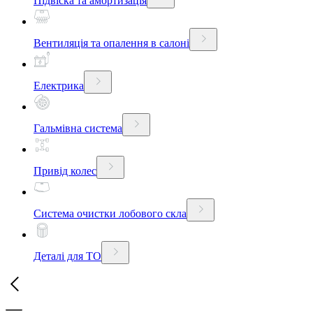
Підвіска та амортизація
Вентиляція та опалення в салоні
Електрика
Гальмівна система
Привід колес
Система очистки лобового скла
Деталі для ТО