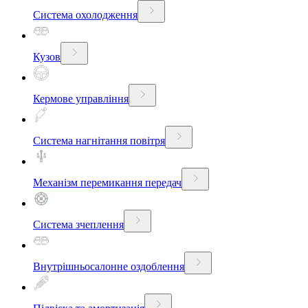
Система охолодження
Кузов
Кермове управління
Система нагнітання повітря
Механізм перемикання передач
Система зчеплення
Внутрішньосалонне оздоблення