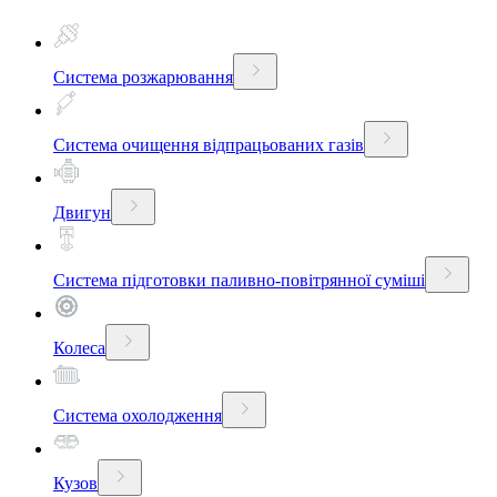
Система розжарювання
Система очищення відпрацьованих газів
Двигун
Система підготовки паливно-повітрянної суміші
Колеса
Система охолодження
Кузов