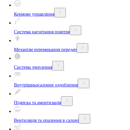
Кермове управління
Система нагнітання повітря
Механізм перемикання передач
Система зчеплення
Внутрішньосалонне оздоблення
Підвіска та амортизація
Вентиляція та опалення в салоні