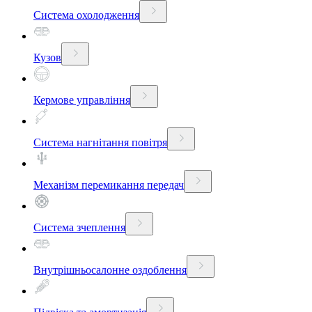
Система охолодження
Кузов
Кермове управління
Система нагнітання повітря
Механізм перемикання передач
Система зчеплення
Внутрішньосалонне оздоблення