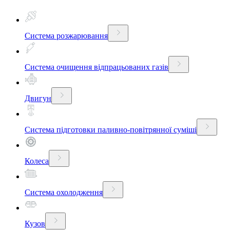
Система розжарювання
Система очищення відпрацьованих газів
Двигун
Система підготовки паливно-повітрянної суміші
Колеса
Система охолодження
Кузов