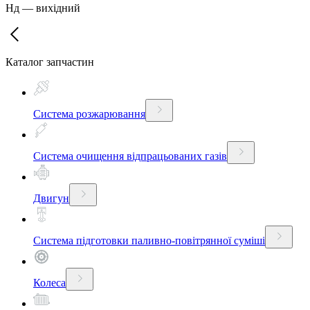
Нд
—
вихідний
Каталог запчастин
Система розжарювання
Система очищення відпрацьованих газів
Двигун
Система підготовки паливно-повітрянної суміші
Колеса