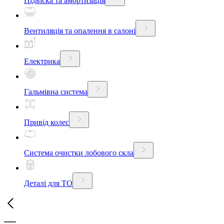
Підвіска та амортизація
Вентиляція та опалення в салоні
Електрика
Гальмівна система
Привід колес
Система очистки лобового скла
Деталі для ТО