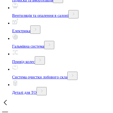
Підвіска та амортизація
Вентиляція та опалення в салоні
Електрика
Гальмівна система
Привід колес
Система очистки лобового скла
Деталі для ТО