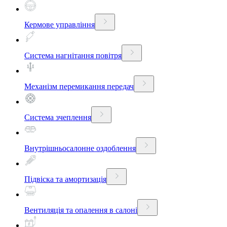
Кермове управління
Система нагнітання повітря
Механізм перемикання передач
Система зчеплення
Внутрішньосалонне оздоблення
Підвіска та амортизація
Вентиляція та опалення в салоні