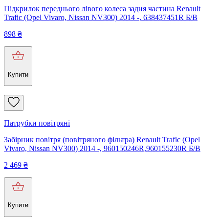
Підкрилок переднього лівого колеса задня частина Renault
Trafic (Opel Vivaro, Nissan NV300) 2014 -, 638437451R Б/В
898
₴
Купити
Патрубки повітряні
Забірник повітря (повітряного фільтра) Renault Trafic (Opel
Vivaro, Nissan NV300) 2014 -, 960150246R,960155230R Б/В
2 469
₴
Купити