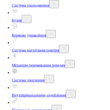
Система охолодження
Кузов
Кермове управління
Система нагнітання повітря
Механізм перемикання передач
Система зчеплення
Внутрішньосалонне оздоблення