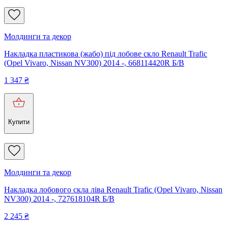
Молдинги та декор
Накладка пластикова (жабо) під лобове скло Renault Trafic
(Opel Vivaro, Nissan NV300) 2014 -, 668114420R Б/В
1 347
₴
Купити
Молдинги та декор
Накладка лобового скла ліва Renault Trafic (Opel Vivaro, Nissan
NV300) 2014 -, 727618104R Б/В
2 245
₴