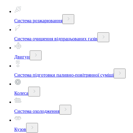
Система розжарювання
Система очищення відпрацьованих газів
Двигун
Система підготовки паливно-повітрянної суміші
Колеса
Система охолодження
Кузов