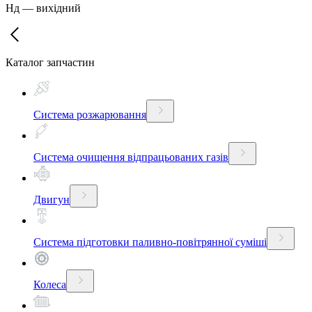
Нд
—
вихідний
Каталог запчастин
Система розжарювання
Система очищення відпрацьованих газів
Двигун
Система підготовки паливно-повітрянної суміші
Колеса