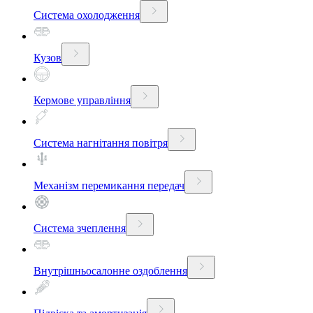
Система охолодження
Кузов
Кермове управління
Система нагнітання повітря
Механізм перемикання передач
Система зчеплення
Внутрішньосалонне оздоблення