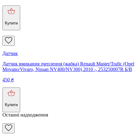
Купити
Датчик
Датчик вмикання зчеплення (жабка) Renault Master/Trafic (Opel
Movano/Vivaro, Nissan NV400/NV300) 2010 -, 253250007R Б/В
450
₴
Купити
Останні надходження