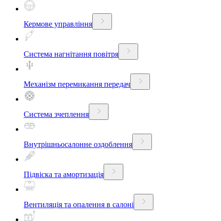
Кермове управління
Система нагнітання повітря
Механізм перемикання передач
Система зчеплення
Внутрішньосалонне оздоблення
Підвіска та амортизація
Вентиляція та опалення в салоні