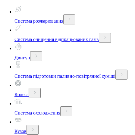
Система розжарювання
Система очищення відпрацьованих газів
Двигун
Система підготовки паливно-повітрянної суміші
Колеса
Система охолодження
Кузов