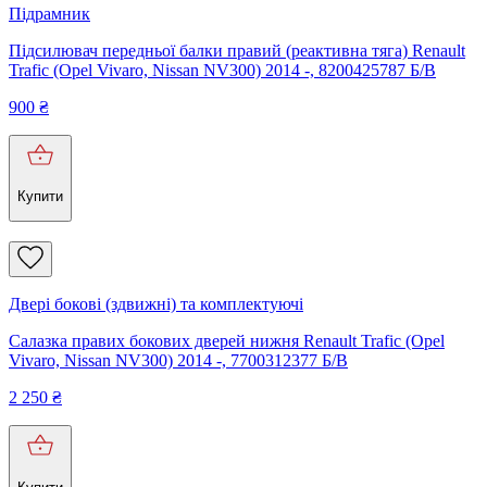
Підрамник
Підсилювач передньої балки правий (реактивна тяга) Renault
Trafic (Opel Vivaro, Nissan NV300) 2014 -, 8200425787 Б/В
900
₴
Купити
Двері бокові (здвижні) та комплектуючі
Салазка правих бокових дверей нижня Renault Trafic (Opel
Vivaro, Nissan NV300) 2014 -, 7700312377 Б/В
2 250
₴