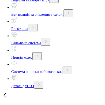
Підвіска та амортизація
Вентиляція та опалення в салоні
Електрика
Гальмівна система
Привід колес
Система очистки лобового скла
Деталі для ТО