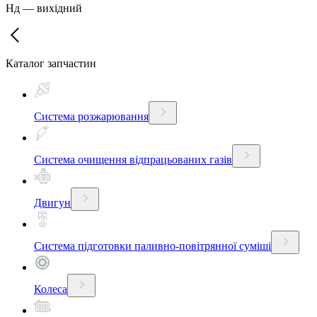
Нд
—
вихідний
Каталог запчастин
Система розжарювання
Система очищення відпрацьованих газів
Двигун
Система підготовки паливно-повітрянної суміші
Колеса