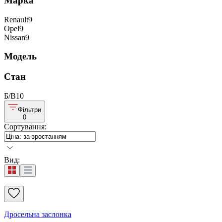
Марка
Renault
9
Opel
9
Nissan
9
Модель
Стан
Б/В
10
Фільтри
0
Сортування
:
Вид
:
Дросельна заслонка