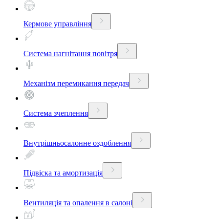
Кермове управління
Система нагнітання повітря
Механізм перемикання передач
Система зчеплення
Внутрішньосалонне оздоблення
Підвіска та амортизація
Вентиляція та опалення в салоні