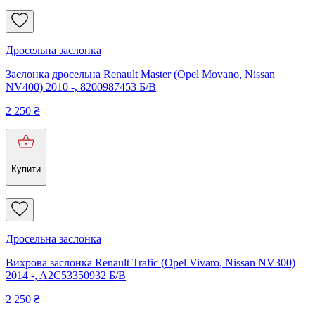
Дросельна заслонка
Заслонка дросельна Renault Master (Opel Movano, Nissan
NV400) 2010 -, 8200987453 Б/В
2 250
₴
Купити
Дросельна заслонка
Вихрова заслонка Renault Trafic (Opel Vivaro, Nissan NV300)
2014 -, A2C53350932 Б/В
2 250
₴