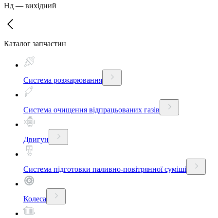
Нд
—
вихідний
Каталог запчастин
Система розжарювання
Система очищення відпрацьованих газів
Двигун
Система підготовки паливно-повітрянної суміші
Колеса