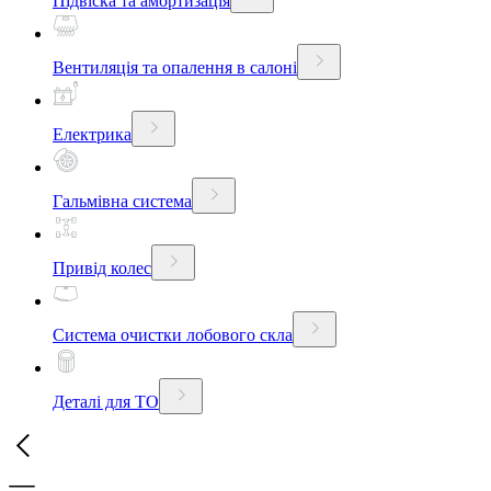
Підвіска та амортизація
Вентиляція та опалення в салоні
Електрика
Гальмівна система
Привід колес
Система очистки лобового скла
Деталі для ТО