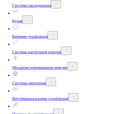
Система охолодження
Кузов
Кермове управління
Система нагнітання повітря
Механізм перемикання передач
Система зчеплення
Внутрішньосалонне оздоблення