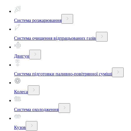
Система розжарювання
Система очищення відпрацьованих газів
Двигун
Система підготовки паливно-повітрянної суміші
Колеса
Система охолодження
Кузов