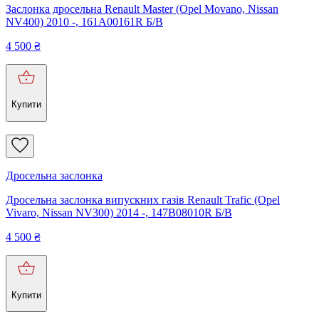
Заслонка дросельна Renault Master (Opel Movano, Nissan
NV400) 2010 -, 161A00161R Б/В
4 500
₴
Купити
Дросельна заслонка
Дросельна заслонка випускних газів Renault Trafic (Opel
Vivaro, Nissan NV300) 2014 -, 147B08010R Б/В
4 500
₴
Купити