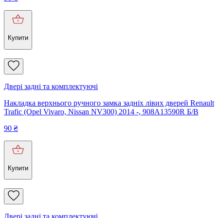
Купити
Двері задні та комплектуючі
Накладка верхнього ручного замка задніх лівих дверей Renault
Trafic (Opel Vivaro, Nissan NV300) 2014 -, 908A13590R Б/В
90
₴
Купити
Двері задні та комплектуючі