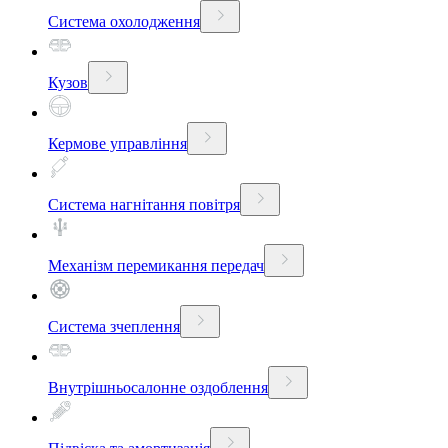
Система охолодження
Кузов
Кермове управління
Система нагнітання повітря
Механізм перемикання передач
Система зчеплення
Внутрішньосалонне оздоблення