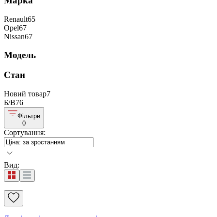
Марка
Renault
65
Opel
67
Nissan
67
Модель
Стан
Новий товар
7
Б/В
76
Фільтри
0
Сортування
:
Вид
: