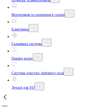
Підвіска та амортизація
Вентиляція та опалення в салоні
Електрика
Гальмівна система
Привід колес
Система очистки лобового скла
Деталі для ТО