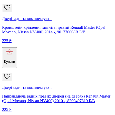
Двері задні та комплектуючі
Кронштейн кріплення магніта правий Renault Master (Opel
Movano, Nissan NV400) 2014 -, 901770008R Б/В
225
₴
Купити
Двері задні та комплектуючі
Направляюча задніх правих дверей (на дверях) Renault Master
(Opel Movano, Nissan NV400) 2010 -, 8200497819 Б/В
225
₴