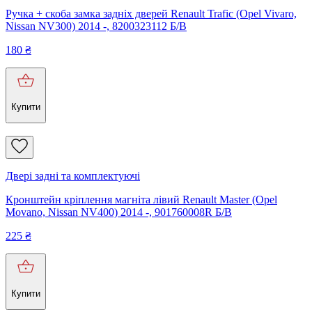
Ручка + скоба замка задніх дверей Renault Trafic (Opel Vivaro,
Nissan NV300) 2014 -, 8200323112 Б/В
180
₴
Купити
Двері задні та комплектуючі
Кронштейн кріплення магніта лівий Renault Master (Opel
Movano, Nissan NV400) 2014 -, 901760008R Б/В
225
₴
Купити