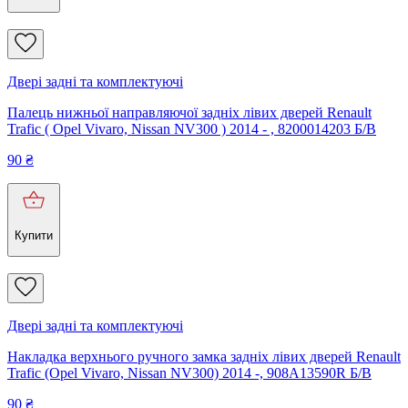
Двері задні та комплектуючі
Палець нижньої направляючої задніх лівих дверей Renault
Trafic ( Opel Vivaro, Nissan NV300 ) 2014 - , 8200014203 Б/В
90
₴
Купити
Двері задні та комплектуючі
Накладка верхнього ручного замка задніх лівих дверей Renault
Trafic (Opel Vivaro, Nissan NV300) 2014 -, 908A13590R Б/В
90
₴