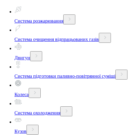
Система розжарювання
Система очищення відпрацьованих газів
Двигун
Система підготовки паливно-повітрянної суміші
Колеса
Система охолодження
Кузов