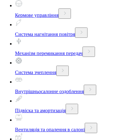
Кермове управління
Система нагнітання повітря
Механізм перемикання передач
Система зчеплення
Внутрішньосалонне оздоблення
Підвіска та амортизація
Вентиляція та опалення в салоні