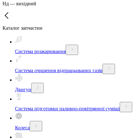
Нд
—
вихідний
Каталог запчастин
Система розжарювання
Система очищення відпрацьованих газів
Двигун
Система підготовки паливно-повітрянної суміші
Колеса