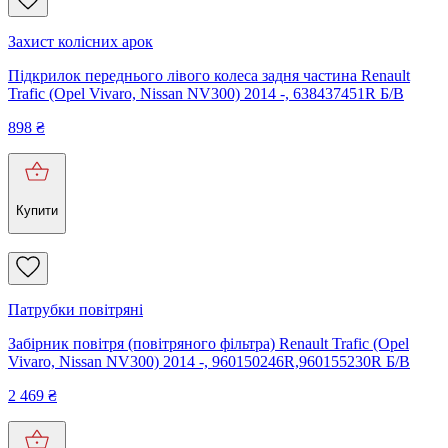
Захист колісних арок
Підкрилок переднього лівого колеса задня частина Renault
Trafic (Opel Vivaro, Nissan NV300) 2014 -, 638437451R Б/В
898
₴
Купити
Патрубки повітряні
Забірник повітря (повітряного фільтра) Renault Trafic (Opel
Vivaro, Nissan NV300) 2014 -, 960150246R,960155230R Б/В
2 469
₴