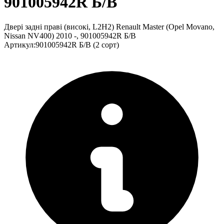
901005942R Б/В
Двері задні праві (високі, L2H2) Renault Master (Opel Movano,
Nissan NV400) 2010 -, 901005942R Б/В
Артикул
:
901005942R Б/В (2 сорт)