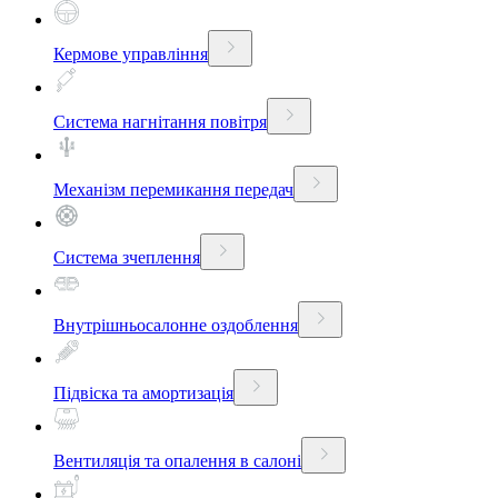
Кермове управління
Система нагнітання повітря
Механізм перемикання передач
Система зчеплення
Внутрішньосалонне оздоблення
Підвіска та амортизація
Вентиляція та опалення в салоні