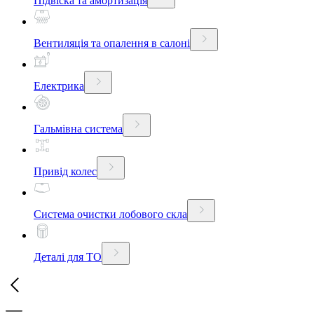
Підвіска та амортизація
Вентиляція та опалення в салоні
Електрика
Гальмівна система
Привід колес
Система очистки лобового скла
Деталі для ТО