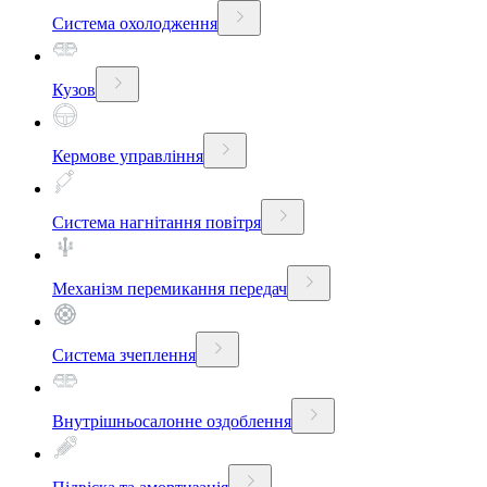
Система охолодження
Кузов
Кермове управління
Система нагнітання повітря
Механізм перемикання передач
Система зчеплення
Внутрішньосалонне оздоблення