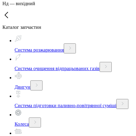
Нд
—
вихідний
Каталог запчастин
Система розжарювання
Система очищення відпрацьованих газів
Двигун
Система підготовки паливно-повітрянної суміші
Колеса