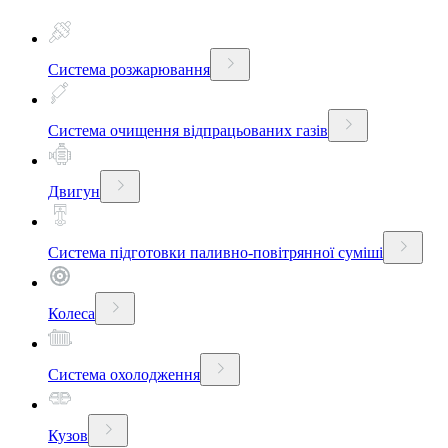
Система розжарювання
Система очищення відпрацьованих газів
Двигун
Система підготовки паливно-повітрянної суміші
Колеса
Система охолодження
Кузов