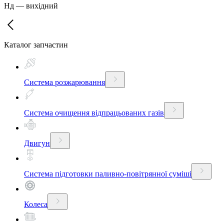
Нд
—
вихідний
Каталог запчастин
Система розжарювання
Система очищення відпрацьованих газів
Двигун
Система підготовки паливно-повітрянної суміші
Колеса