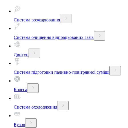
Система розжарювання
Система очищення відпрацьованих газів
Двигун
Система підготовки паливно-повітрянної суміші
Колеса
Система охолодження
Кузов