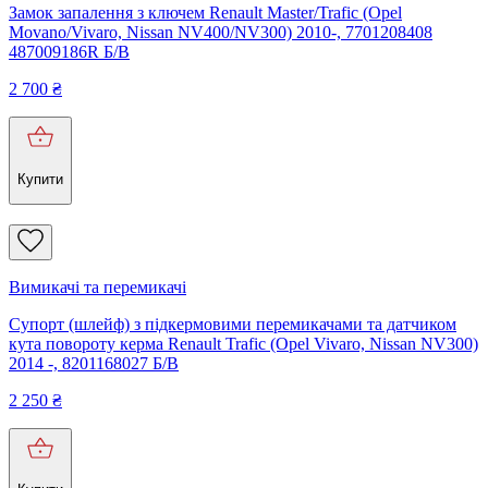
Замок запалення з ключем Renault Master/Trafic (Opel
Movano/Vivaro, Nissan NV400/NV300) 2010-, 7701208408
487009186R Б/В
2 700
₴
Купити
Вимикачі та перемикачі
Супорт (шлейф) з підкермовими перемикачами та датчиком
кута повороту керма Renault Trafic (Opel Vivaro, Nissan NV300)
2014 -, 8201168027 Б/В
2 250
₴