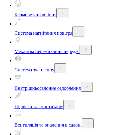
Кермове управління
Система нагнітання повітря
Механізм перемикання передач
Система зчеплення
Внутрішньосалонне оздоблення
Підвіска та амортизація
Вентиляція та опалення в салоні