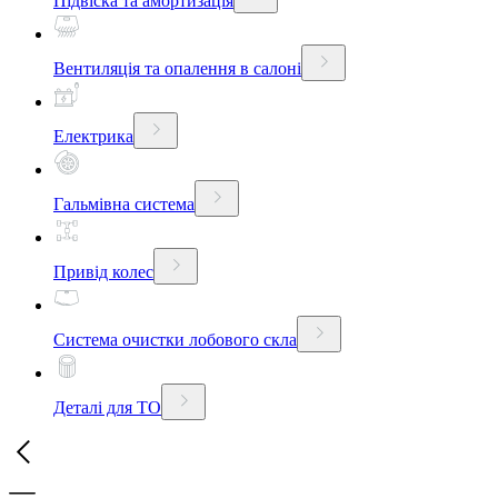
Підвіска та амортизація
Вентиляція та опалення в салоні
Електрика
Гальмівна система
Привід колес
Система очистки лобового скла
Деталі для ТО