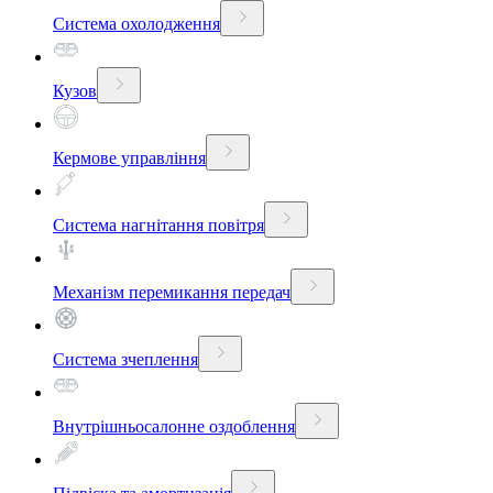
Система охолодження
Кузов
Кермове управління
Система нагнітання повітря
Механізм перемикання передач
Система зчеплення
Внутрішньосалонне оздоблення