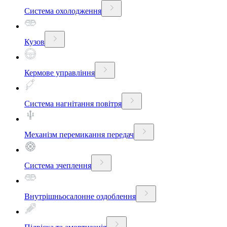
Система охолодження
Кузов
Кермове управління
Система нагнітання повітря
Механізм перемикання передач
Система зчеплення
Внутрішньосалонне оздоблення