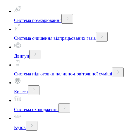
Система розжарювання
Система очищення відпрацьованих газів
Двигун
Система підготовки паливно-повітрянної суміші
Колеса
Система охолодження
Кузов