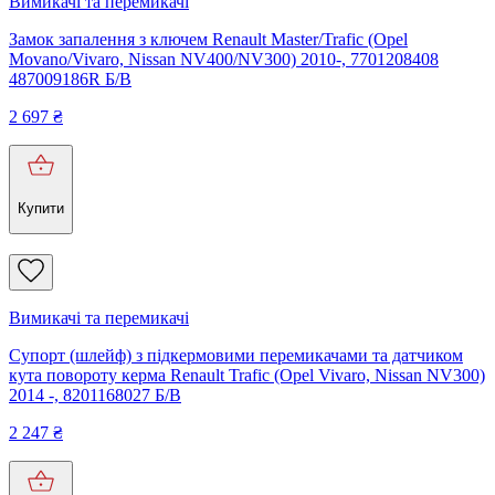
Вимикачі та перемикачі
Замок запалення з ключем Renault Master/Trafic (Opel
Movano/Vivaro, Nissan NV400/NV300) 2010-, 7701208408
487009186R Б/В
2 697
₴
Купити
Вимикачі та перемикачі
Супорт (шлейф) з підкермовими перемикачами та датчиком
кута повороту керма Renault Trafic (Opel Vivaro, Nissan NV300)
2014 -, 8201168027 Б/В
2 247
₴