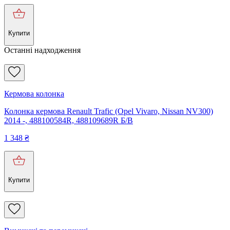
Купити
Останні надходження
Кермова колонка
Колонка кермова Renault Trafic (Opel Vivaro, Nissan NV300)
2014 -, 488100584R, 488109689R Б/В
1 348
₴
Купити