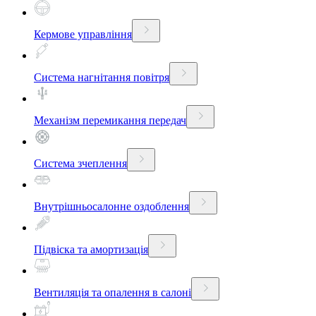
Кермове управління
Система нагнітання повітря
Механізм перемикання передач
Система зчеплення
Внутрішньосалонне оздоблення
Підвіска та амортизація
Вентиляція та опалення в салоні