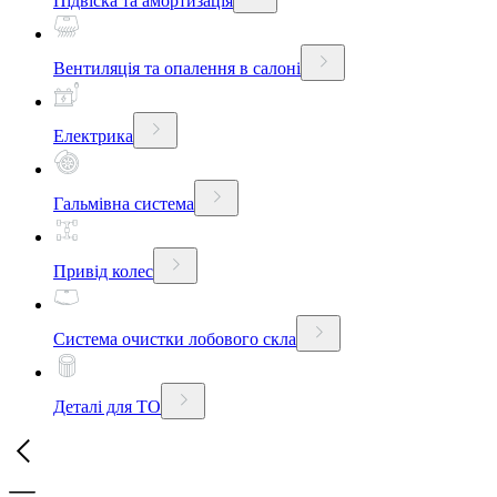
Підвіска та амортизація
Вентиляція та опалення в салоні
Електрика
Гальмівна система
Привід колес
Система очистки лобового скла
Деталі для ТО