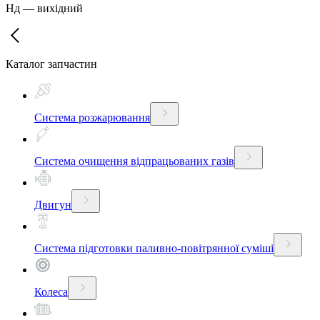
Нд
—
вихідний
Каталог запчастин
Система розжарювання
Система очищення відпрацьованих газів
Двигун
Система підготовки паливно-повітрянної суміші
Колеса