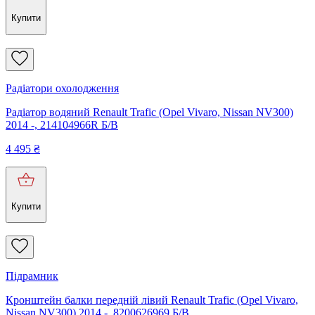
Купити
Радіатори охолодження
Радіатор водяний Renault Trafic (Opel Vivaro, Nissan NV300)
2014 -, 214104966R Б/В
4 495
₴
Купити
Підрамник
Кронштейн балки передній лівий Renault Trafic (Opel Vivaro,
Nissan NV300) 2014 -, 8200626969 Б/В