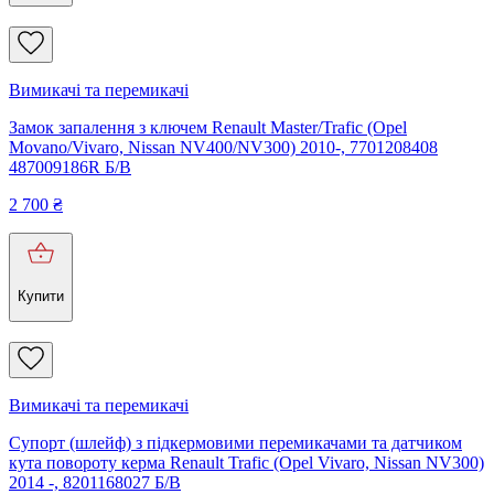
Вимикачі та перемикачі
Замок запалення з ключем Renault Master/Trafic (Opel
Movano/Vivaro, Nissan NV400/NV300) 2010-, 7701208408
487009186R Б/В
2 700
₴
Купити
Вимикачі та перемикачі
Супорт (шлейф) з підкермовими перемикачами та датчиком
кута повороту керма Renault Trafic (Opel Vivaro, Nissan NV300)
2014 -, 8201168027 Б/В