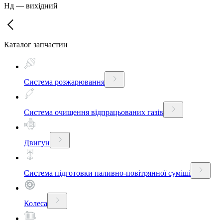
Нд
—
вихідний
Каталог запчастин
Система розжарювання
Система очищення відпрацьованих газів
Двигун
Система підготовки паливно-повітрянної суміші
Колеса