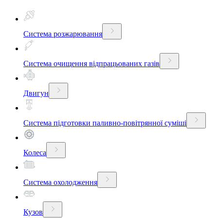
Система розжарювання
Система очищення відпрацьованих газів
Двигун
Система підготовки паливно-повітрянної суміші
Колеса
Система охолодження
Кузов