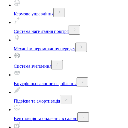
Кермове управління
Система нагнітання повітря
Механізм перемикання передач
Система зчеплення
Внутрішньосалонне оздоблення
Підвіска та амортизація
Вентиляція та опалення в салоні