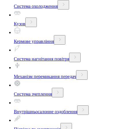
Система охолодження
Кузов
Кермове управління
Система нагнітання повітря
Механізм перемикання передач
Система зчеплення
Внутрішньосалонне оздоблення