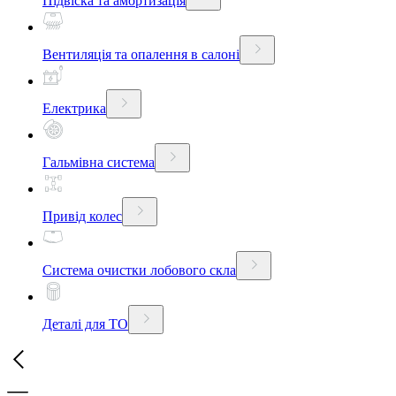
Підвіска та амортизація
Вентиляція та опалення в салоні
Електрика
Гальмівна система
Привід колес
Система очистки лобового скла
Деталі для ТО