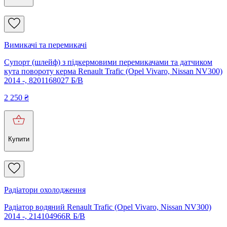
Вимикачі та перемикачі
Супорт (шлейф) з підкермовими перемикачами та датчиком
кута повороту керма Renault Trafic (Opel Vivaro, Nissan NV300)
2014 -, 8201168027 Б/В
2 250
₴
Купити
Радіатори охолодження
Радіатор водяний Renault Trafic (Opel Vivaro, Nissan NV300)
2014 -, 214104966R Б/В