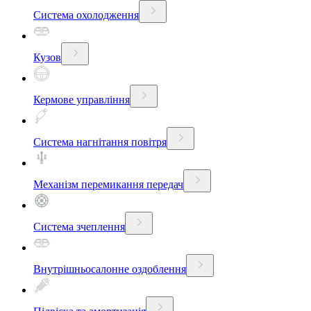
Система охолодження
Кузов
Кермове управління
Система нагнітання повітря
Механізм перемикання передач
Система зчеплення
Внутрішньосалонне оздоблення