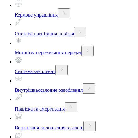
Кермове управління
Система нагнітання повітря
Механізм перемикання передач
Система зчеплення
Внутрішньосалонне оздоблення
Підвіска та амортизація
Вентиляція та опалення в салоні