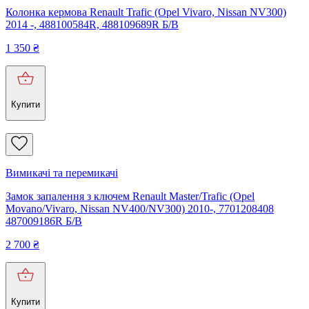
Колонка кермова Renault Trafic (Opel Vivaro, Nissan NV300)
2014 -, 488100584R, 488109689R Б/В
1 350
₴
Купити
Вимикачі та перемикачі
Замок запалення з ключем Renault Master/Trafic (Opel
Movano/Vivaro, Nissan NV400/NV300) 2010-, 7701208408
487009186R Б/В
2 700
₴
Купити