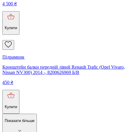
4 500
₴
Купити
Підрамник
Кронштейн балки передній лівий Renault Trafic (Opel Vivaro,
Nissan NV300) 2014 -, 8200626969 Б/В
450
₴
Купити
Показати більше