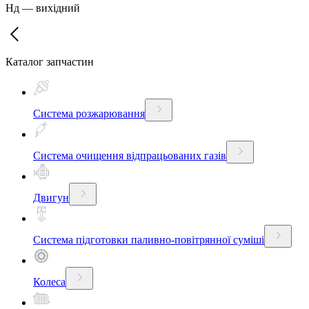
Нд
—
вихідний
Каталог запчастин
Система розжарювання
Система очищення відпрацьованих газів
Двигун
Система підготовки паливно-повітрянної суміші
Колеса