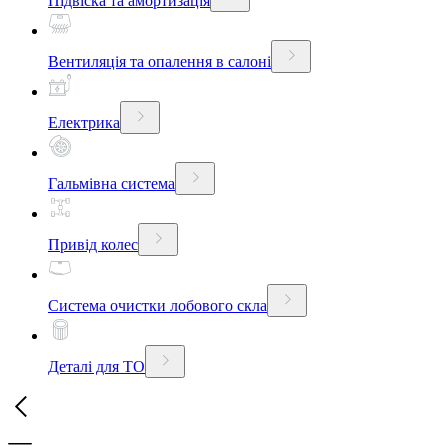
Підвіска та амортизація
Вентиляція та опалення в салоні
Електрика
Гальмівна система
Привід колес
Система очистки лобового скла
Деталі для ТО