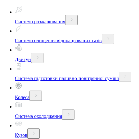
Система розжарювання
Система очищення відпрацьованих газів
Двигун
Система підготовки паливно-повітрянної суміші
Колеса
Система охолодження
Кузов