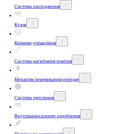
Система охолодження
Кузов
Кермове управління
Система нагнітання повітря
Механізм перемикання передач
Система зчеплення
Внутрішньосалонне оздоблення