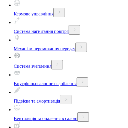
Кермове управління
Система нагнітання повітря
Механізм перемикання передач
Система зчеплення
Внутрішньосалонне оздоблення
Підвіска та амортизація
Вентиляція та опалення в салоні