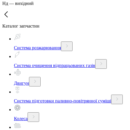
Нд
—
вихідний
Каталог запчастин
Система розжарювання
Система очищення відпрацьованих газів
Двигун
Система підготовки паливно-повітрянної суміші
Колеса