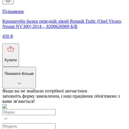
Підрамник
Кронштейн балки передній лівий Renault Trafic (Opel Vivaro,
Nissan NV300) 2014 -, 8200626969 Б/В
450
₴
Купити
Показати більше
Якщо ви не знайшли потрібної запчастини
заповніть форму замовлення, і наш працівник обов'язково з
вами зв'яжеться!