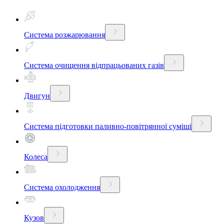
Система розжарювання
Система очищення відпрацьованих газів
Двигун
Система підготовки паливно-повітрянної суміші
Колеса
Система охолодження
Кузов