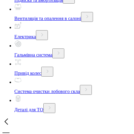
Підвіска та амортизація
Вентиляція та опалення в салоні
Електрика
Гальмівна система
Привід колес
Система очистки лобового скла
Деталі для ТО